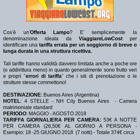
Cos'è un'
Offerta Lampo
? E' semplicemente la
denominazione ideata da
ViaggiareLowCost
per
identificare una
tariffa errata per un soggiorno di breve o
lunga durata in una struttura ricettiva.
Tali tariffe hanno validità davvero limitata anche a poche ore
(o addirittura meno) in quanto generalmente sono frutto veri
e propri "
errori di tariffa
" che i siti di prenotazione o le
strutture stesse commettono!
DESTINAZIONE
:
Buenos Aires (Argentina)
HOTEL
: 4 STELLE - NH City Buenos Aires - Camera
matrimoniale standard
PERIODO
: MAGGIO - AGOSTO 2018
TARIFFA GIORNALIERA PER CAMERA:
53€ A NOTTE
PER CAMERA (26,50€ AL GIORNO A PERSONA -
Esempio: 18 -25 GIUGNO 2018 (7 notti) - Totale 374€ circa