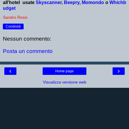
all'hotel
usate
Skyscanner
,
Beepry
,
Momondo
o
Whichb
udget
Sandro Rossi
Condividi
Nessun commento:
Posta un commento
‹
›
Home page
Visualizza versione web