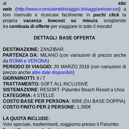
al
sito
web
(
http://www.iconsulentidiviaggio.it/viaggiarelowcost
) a
loro riservato e ricercare facilmente in
pochi click
la
propria
vacanza lowcost su misura
scegliendo
tra
centinaia di offerte
per viaggiare in tutto il mondo!
DETTAGLI BASE OFFERTA
DESTINAZIONE:
ZANZIBAR
PARTENZA DA:
MILANO (con variazioni di prezzo anche
da
ROMA e VERONA
)
PERIODO DI VIAGGIO:
20 MARZO 2018 (con variazioni di
prezzo anche
altre date disponibili
)
GIORNI/NOTTI:
9 / 7
TRATTAMENTO:
SOFT ALL INCLUSIVE
SISTEMAZIONE
: RESORT- Palumbo Beach Resort a Uroa
CATEGORIA:
4 STELLE
COSTO BASE PER PERSONA:
695€ (SU BASE DOPPIA)
COSTO FINITO PER 2 PERSONE:
1.390€
LA QUOTA INCLUDE:
Volo speciale, trasferimenti, soggiorno presso il Palumbo