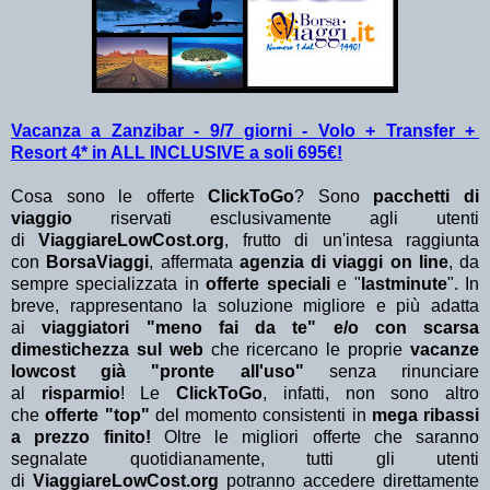
Vacanza a Zanzibar - 9/7 giorni - Volo + Transfer +
Resort 4* in ALL INCLUSIVE a soli 695€!
Cosa sono le offerte
ClickToGo
? Sono
pacchetti di
viaggio
riservati esclusivamente agli utenti
di
ViaggiareLowCost.org
, frutto di un'intesa raggiunta
con
BorsaViaggi
, affermata
agenzia di viaggi on line
, da
sempre specializzata in
offerte speciali
e "
lastminute
". In
breve, rappresentano la soluzione migliore e più adatta
ai
viaggiatori "meno fai da te" e/o con scarsa
dimestichezza sul web
che ricercano le proprie
vacanze
lowcost già "pronte all'uso"
senza rinunciare
al
risparmio
! Le
ClickToGo
, infatti, non sono altro
che
offerte "top"
del momento consistenti in
mega ribassi
a prezzo finito!
Oltre le migliori offerte che saranno
segnalate quotidianamente, tutti gli utenti
di
ViaggiareLowCost.org
potranno accedere direttamente