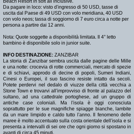
Beach Resort in soft all inclusive.
Da pagare in loco: visto d'ingresso di 50 USD, tasse di
uscita dal Paese di 49 USD con volo meridiana, 40 USD
con volo neos; tassa di soggiorno di 7 euro circa a notte per
persona a partire dai 12 anni.
Nota: Quote soggette a disponibilità limitata. Il 4° letto
bambino è disponibile solo in junior suite.
INFO DESTINAZIONE:
ZANZIBAR
La storia di Zanzibar sembra uscita dalle pagine delle Mille
e una notte: crocevia di rotte commerciali, mercato di spezie
e di schiavi, approdo di decine di popoli, Sumeri Indiani,
Cinesi o Europei, il suo fascino resiste intatto da secoli.
Potete perdervi nel dedalo di viuzze della città vecchia a
Stone Town e trovarvi all'improvviso di fronte al palazzo del
sultano, ad una cattedrale portoghese, ad un gruppo di
antiche case coloniali. Ma l'isola è oggi conosciuta
soprattutto per le sue magnifiche spiagge bianche, lambite
da un mare limpido e caldo tutto l'anno. Il fenomeno delle
maree è molto accentuato sulla costa orientale dell'isola e si
presenta a intervalli di sei ore che ogni giorno si spostano in
avanti di circa 45 minuti.