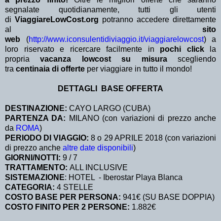
segnalate quotidianamente, tutti gli utenti
di
ViaggiareLowCost.org
potranno accedere direttamente
al
sito
web
(
http://www.iconsulentidiviaggio.it/viaggiarelowcost
) a
loro riservato e ricercare facilmente in
pochi click
la
propria
vacanza lowcost su misura
scegliendo
tra
centinaia di offerte
per viaggiare in tutto il mondo!
DETTAGLI BASE OFFERTA
DESTINAZIONE:
CAYO LARGO (CUBA)
PARTENZA DA:
MILANO (con variazioni di prezzo anche
da
ROMA
)
PERIODO DI VIAGGIO:
8 o 29 APRILE 2018 (con variazioni
di prezzo anche
altre date disponibili
)
GIORNI/NOTTI:
9 / 7
TRATTAMENTO:
ALL INCLUSIVE
SISTEMAZIONE
: HOTEL - Iberostar Playa Blanca
CATEGORIA:
4 STELLE
COSTO BASE PER PERSONA:
941€ (SU BASE DOPPIA)
COSTO FINITO PER 2 PERSONE:
1.882€