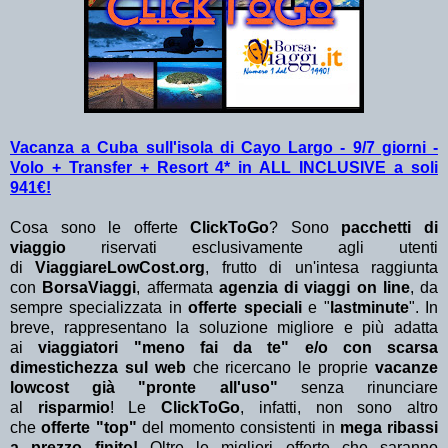
Vacanza a Cuba sull'isola di Cayo Largo - 9/7 giorni -
Volo + Transfer + Resort 4* in ALL INCLUSIVE a soli
941€!
Cosa sono le offerte
ClickToGo
? Sono
pacchetti di
viaggio
riservati esclusivamente agli utenti
di
ViaggiareLowCost.org
, frutto di un'intesa raggiunta
con
BorsaViaggi
, affermata
agenzia di viaggi on line
, da
sempre specializzata in
offerte speciali
e "
lastminute
". In
breve, rappresentano la soluzione migliore e più adatta
ai
viaggiatori "meno fai da te" e/o con scarsa
dimestichezza sul web
che ricercano le proprie
vacanze
lowcost già "pronte all'uso"
senza rinunciare
al
risparmio
! Le
ClickToGo
, infatti, non sono altro
che
offerte "top"
del momento consistenti in
mega ribassi
a prezzo finito!
Oltre le migliori offerte che saranno