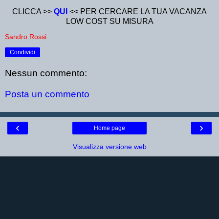
CLICCA >>
QUI
<< PER CERCARE LA TUA VACANZA
LOW COST SU MISURA
Sandro Rossi
Condividi
Nessun commento:
Posta un commento
‹
›
Home page
Visualizza versione web