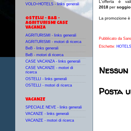
L'offerta è v
VOLO+HOTELS - links generali
2018
per
soggio
La promozione è ri
OSTELLI - B&B -
AGRITURISMI CASE
VACANZA
AGRITURISMI - links generali
Pubblicato da
Sand
AGRITURISMI - motori di ricerca
Etichette:
HOTELS 
BeB - links generali
BeB - motori di ricerca
CASE VACANZA - links generali
Nessun
CASE VACANZE - motori di
ricerca
OSTELLI - links generali
OSTELLI - motori di ricerca
Posta 
VACANZE
SPECIALE NEVE - links generali
VACANZE - links generali
VACANZE - motori di ricerca