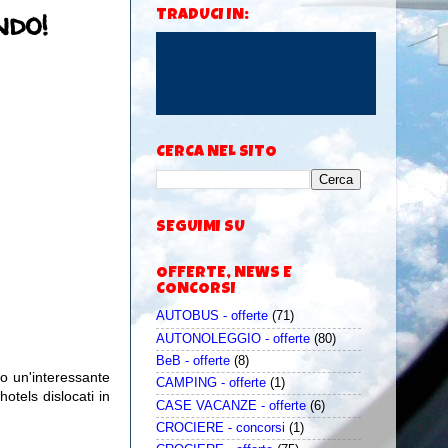
ndo!
TRADUCI IN:
CERCA NEL SITO
SEGUIMI SU
OFFERTE, NEWS E
CONCORSI
AUTOBUS - offerte
(71)
AUTONOLEGGIO - offerte
(80)
BeB - offerte
(8)
o un'interessante
CAMPING - offerte
(1)
hotels dislocati in
CASE VACANZE - offerte
(6)
CROCIERE - concorsi
(1)