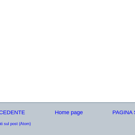
ECEDENTE
Home page
PAGINA
i sul post (Atom)