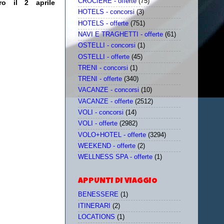
CROCIERE - offerte
(75)
ro il 2 aprile
HOTELS - concorsi
(3)
HOTELS - offerte
(751)
NAVI E TRAGHETTI - offerte
(61)
OSTELLI - concorsi
(1)
OSTELLI - offerte
(45)
TRENI - concorsi
(1)
TRENI - offerte
(340)
VACANZE - concorsi
(10)
VACANZE - offerte
(2512)
VOLI - concorsi
(14)
VOLI - offerte
(2982)
VOLO+HOTEL - offerte
(3294)
WEEKEND - offerte
(2)
WELLNESS SPA - offerte
(1)
APPUNTI DI VIAGGIO
BENESSERE
(1)
ITINERARI
(2)
LOCATIONS
(1)