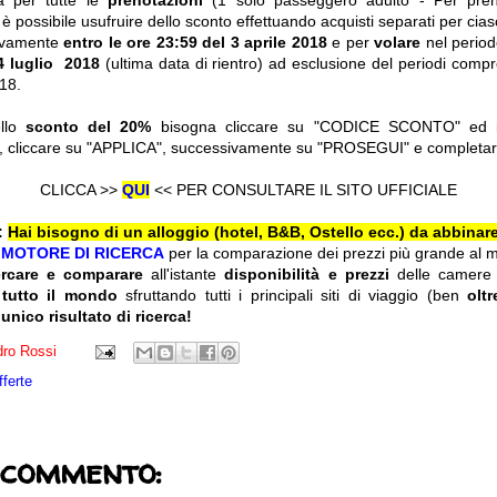
da per tutte le
prenotazioni
(1 solo passeggero adulto - Per pren
 è possibile usufruire dello sconto effettuando acquisti separati per ci
sivamente
entro le
ore 23:59 del 3 aprile 2018
e per
volare
nel perio
14 luglio 2018
(ultima data di rientro) ad esclusione del periodi compre
18.
ello
sconto del 20%
bisogna cliccare su "CODICE SCONTO" ed ins
, cliccare su "APPLICA", successivamente su "PROSEGUI" e completare
CLICCA >>
QUI
<< PER CONSULTARE IL SITO UFFICIALE
:
Hai bisogno di un alloggio (hotel, B&B, Ostello ecc.) da abbinare
l
MOTORE DI RICERCA
per la comparazione dei prezzi più grande al 
ercare e comparare
all'istante
disponibilità e prezzi
delle camere
 tutto il mondo
sfruttando tutti i principali siti di viaggio (ben
olt
 unico risultato di ricerca!
ro Rossi
fferte
 commento: