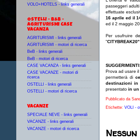
L'offerta è vali
VOLO+HOTELS - links generali
passeggeri adulti
effettuate esclu
16 aprile ed il 
OSTELLI - B&B -
ed il 2 maggio 20
AGRITURISMI CASE
VACANZA
Per usufruire d
AGRITURISMI - links generali
"
CITYBREAK20"
AGRITURISMI - motori di ricerca
BeB - links generali
BeB - motori di ricerca
SUGGERIMENTI
CASE VACANZA - links generali
Prova ad usare i
CASE VACANZE - motori di
permetterà di
c
ricerca
destinazioni in
OSTELLI - links generali
presentato
in un
OSTELLI - motori di ricerca
Pubblicato da
Sand
VACANZE
Etichette:
VOLI - o
SPECIALE NEVE - links generali
VACANZE - links generali
Nessun
VACANZE - motori di ricerca