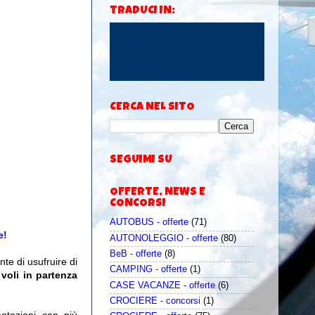
TRADUCI IN:
CERCA NEL SITO
SEGUIMI SU
OFFERTE, NEWS E
CONCORSI
AUTOBUS - offerte
(71)
e!
AUTONOLEGGIO - offerte
(80)
BeB - offerte
(8)
e di usufruire di
CAMPING - offerte
(1)
voli in partenza
CASE VACANZE - offerte
(6)
CROCIERE - concorsi
(1)