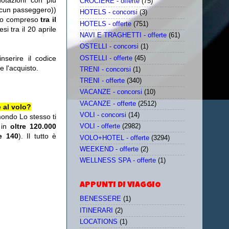
otazioni con più
CROCIERE - offerte
(75)
ascun passeggero))
HOTELS - concorsi
(3)
do compreso
tra il
HOTELS - offerte
(751)
si tra il 20 aprile
NAVI E TRAGHETTI - offerte
(61)
OSTELLI - concorsi
(1)
erire il codice
OSTELLI - offerte
(45)
 l'acquisto.
TRENI - concorsi
(1)
TRENI - offerte
(340)
VACANZE - concorsi
(10)
VACANZE - offerte
(2512)
 al volo?
VOLI - concorsi
(14)
mondo Lo stesso ti
 in
oltre 120.000
VOLI - offerte
(2982)
re 140
). Il tutto è
VOLO+HOTEL - offerte
(3294)
WEEKEND - offerte
(2)
WELLNESS SPA - offerte
(1)
APPUNTI DI VIAGGIO
BENESSERE
(1)
ITINERARI
(2)
LOCATIONS
(1)