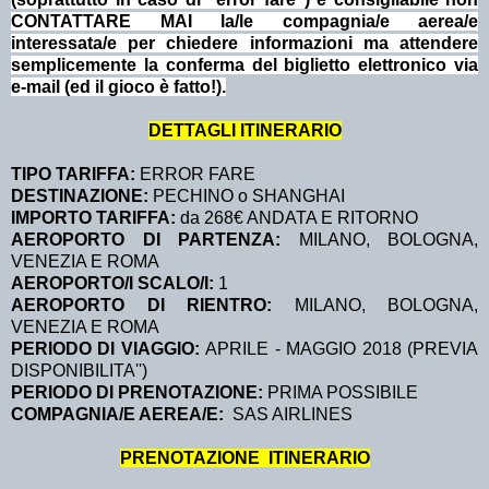
CONTATTARE MAI la/le compagnia/e aerea/e
interessata/e per chiedere informazioni ma attendere
semplicemente la conferma del biglietto elettronico via
e-mail (ed il gioco è fatto!).
DETTAGLI ITINERARIO
TIPO TARIFFA:
ERROR FARE
DESTINAZIONE:
PECHINO o SHANGHAI
IMPORTO TARIFFA:
da 268€ ANDATA E RITORNO
AEROPORTO DI PARTENZA:
MILANO, BOLOGNA,
VENEZIA E ROMA
AEROPORTO/I SCALO/I:
1
AEROPORTO DI RIENTRO:
MILANO, BOLOGNA,
VENEZIA E ROMA
PERIODO DI VIAGGIO:
APRILE - MAGGIO 2018 (PREVIA
DISPONIBILITA'')
PERIODO DI PRENOTAZIONE:
PRIMA POSSIBILE
COMPAGNIA/E AEREA/E:
SAS AIRLINES
PRENOTAZIONE ITINERARIO