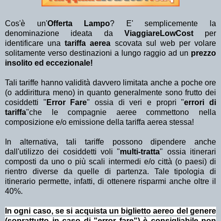
Cos'è un'
Offerta Lampo
? E' semplicemente la
denominazione ideata da
ViaggiareLowCost
per
identificare una
tariffa aerea
scovata sul web per volare
solitamente verso destinazioni a lungo raggio ad un
prezzo
insolito ed eccezionale!
Tali tariffe hanno validità davvero limitata anche a poche ore
(o addirittura meno) in quanto generalmente sono frutto dei
cosiddetti "
Error Fare
" ossia di veri e propri "
errori di
tariffa
"che le compagnie aeree commettono nella
composizione e/o emissione della tariffa aerea stessa!
In alternativa, tali tariffe possono dipendere anche
dall'utilizzo dei cosiddetti voli "
multi-tratta
" ossia itinerari
composti da uno o più scali intermedi e/o città (o paesi) di
rientro diverse da quelle di partenza. Tale tipologia di
itinerario permette, infatti, di ottenere risparmi anche oltre il
40%.
In ogni caso, se si acquista un biglietto aereo del genere
(soprattutto in caso di "error fare") è consigliabile non