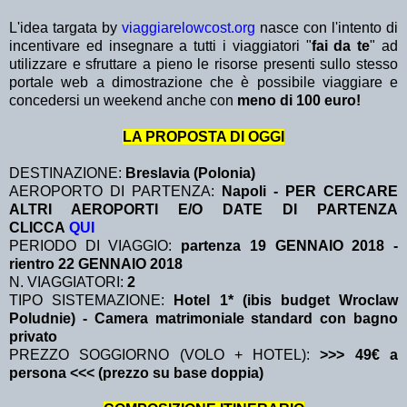
L'idea targata by
viaggiarelowcost.org
nasce con l'intento di
incentivare ed insegnare a tutti i viaggiatori "
fai da te
" ad
utilizzare e sfruttare a pieno le risorse presenti sullo stesso
portale web a dimostrazione che è possibile viaggiare e
concedersi un weekend anche con
meno di 100 euro!
LA PROPOSTA DI OGGI
DESTINAZIONE:
Breslavia (Polonia)
AEROPORTO DI PARTENZA:
Napoli - PER CERCARE
ALTRI AEROPORTI E/O DATE DI PARTENZA
CLICCA
QUI
PERIODO DI VIAGGIO:
partenza 19 GENNAIO 2018
-
rientro 22 GENNAIO 2018
N. VIAGGIATORI:
2
TIPO SISTEMAZIONE:
Hotel 1* (ibis budget Wroclaw
Poludnie) - Camera matrimoniale standard con bagno
privato
PREZZO SOGGIORNO (VOLO + HOTEL):
>>> 49€ a
persona <<< (prezzo su base doppia)