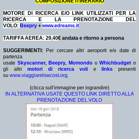
COMPOSIZIONE ITINERARIO
MOTORE DI RICERCA E/O LINK UTILIZZATI PER LA
RICERCA E LA PRENOTAZIONE DEL
VOLO:
Beepry
+
www.edreams.it
TARIFFA AEREA: 29,40
€ andata e ritorno a persona
SUGGERIMENTI:
Per cercare altri aeroporti e/o date di
partenza
usate
Skyscanner
,
Beepry
,
Momondo
o
Whichbudget
o
gli altri
motori di ricerca voli
e
links
presenti
su
www.viaggiarelowcost.org
.
(clicca sull'immagine per ingrandire)
IN ALTERNATIVA USATE QUESTO LINK DIRETTO ALLA
PRENOTAZIONE DEL VOLO