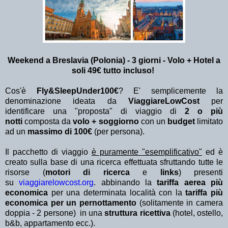
Weekend a Breslavia (Polonia) - 3 giorni - Volo + Hotel
a
soli 49€ tutto incluso!
Cos'è
Fly&SleepUnder100€
? E' semplicemente la
denominazione ideata da
ViaggiareLowCost
per
identificare una "proposta" di viaggio di
2 o più
notti
composta da
volo + soggiorno
con un
budget
limitato
ad un
massimo di 100€
(per persona).
Il pacchetto di viaggio
è puramente "esemplificativo"
ed è
creato sulla base di una ricerca effettuata sfruttando tutte le
risorse (
motori di ricerca
e
links
) presenti
su
viaggiarelowcost.org
. abbinando la
tariffa aerea più
economica
per una determinata località con la
tariffa più
economica per un pernottamento
(solitamente in camera
doppia - 2 persone) in una
struttura ricettiva
(hotel, ostello,
b&b, appartamento ecc.).