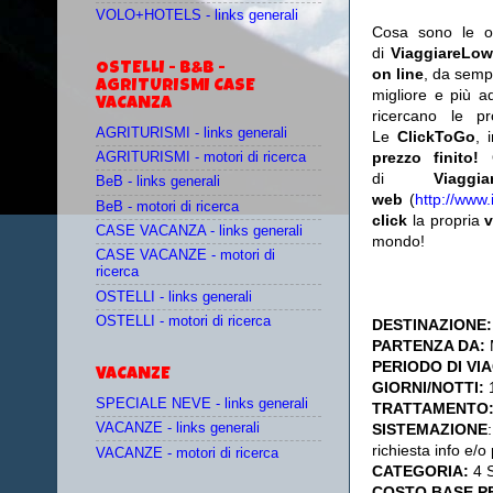
VOLO+HOTELS - links generali
Cosa sono le o
di
ViaggiareLow
OSTELLI - B&B -
on line
, da semp
AGRITURISMI CASE
migliore e più a
VACANZA
ricercano le p
AGRITURISMI - links generali
Le
ClickToGo
, 
prezzo finito!
AGRITURISMI - motori di ricerca
di
Viaggia
BeB - links generali
web
(
http://www.
BeB - motori di ricerca
click
la propria
v
CASE VACANZA - links generali
mondo!
CASE VACANZE - motori di
ricerca
OSTELLI - links generali
OSTELLI - motori di ricerca
DESTINAZIONE:
PARTENZA DA:
PERIODO DI VI
VACANZE
GIORNI/NOTTI:
1
SPECIALE NEVE - links generali
TRATTAMENTO
SISTEMAZIONE
VACANZE - links generali
richiesta info e/
VACANZE - motori di ricerca
CATEGORIA:
4 
COSTO BASE P