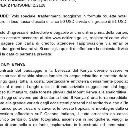
PER 2 PERSONE:
2,212€
LUDE:
Volo speciale, trasferimenti, soggiorno in formula roulette hotel 4
are in loco: tassa d'uscita di circa 50 USD e visto d'ingresso di 51 USD 
isto d'ingresso è richiedibile e pagabile anche online prima della parten
isto occorre accedere al sito www.ecitizen.go.ke, registrarsi come visita
 pagare con carta di credito, attendere l'approvazione via email p
ue giorni lavorativi. Si consiglia quindi di effettuare la richiesta di vi
 la data di partenza prevista.
IONE: KENYA
contrasti del paesaggio e la bellezza del Kenya devono essere vi
e strisce di sabbia bianca lambite da acque cristalline e protette dalla 
ungo quasi tutta la costa. Spettacolare entroterra densamente popol
to al mondo. Luoghi unici e di indescrivibile suggestione: dal legg
so Kilimanjaro, dalle foreste pluviali del Mount Kenya alla sbalorditiv
 oggi convivono più di settanta tribù. Il Kenya è una terra incredibile 
te alla grande varietà degli ecosistemi presenti nel territorio e che all'i
ì unico poter trovare le savane, le foreste tropicali, le montagne dalle 
ostiera affacciata sull' Oceano Indiano, il tutto arricchito da casca
 unico territorio. Safari fotografici, ascensioni in mongolfiera, viaggi a
so di cammello o elefante, esplorazioni in fuoristrada ed immersion