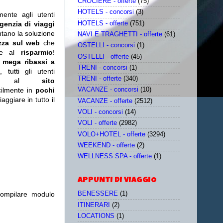
CROCIERE - offerte
(75)
HOTELS - concorsi
(3)
mente agli utenti
HOTELS - offerte
(751)
genzia di viaggi
ntano la soluzione
NAVI E TRAGHETTI - offerte
(61)
zza sul web
che
OSTELLI - concorsi
(1)
re al
risparmio
!
OSTELLI - offerte
(45)
n
mega ribassi a
TRENI - concorsi
(1)
tutti gli utenti
TRENI - offerte
(340)
ente al
sito
acilmente in
pochi
VACANZE - concorsi
(10)
aggiare in tutto il
VACANZE - offerte
(2512)
VOLI - concorsi
(14)
VOLI - offerte
(2982)
VOLO+HOTEL - offerte
(3294)
WEEKEND - offerte
(2)
WELLNESS SPA - offerte
(1)
APPUNTI DI VIAGGIO
compilare modulo
BENESSERE
(1)
ITINERARI
(2)
LOCATIONS
(1)