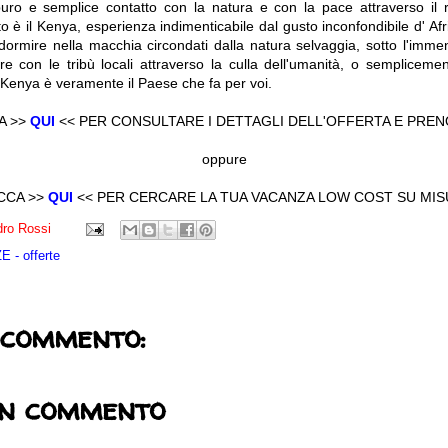
ro e semplice contatto con la natura e con la pace attraverso il 
o è il Kenya, esperienza indimenticabile dal gusto inconfondibile d' Af
 dormire nella macchia circondati dalla natura selvaggia, sotto l'imme
 con le tribù locali attraverso la culla dell'umanità, o semplicement
il Kenya è veramente il Paese che fa per voi.
A >>
QUI
<< PER CONSULTARE I DETTAGLI DELL'OFFERTA E PRE
oppure
CCA >>
QUI
<< PER CERCARE LA TUA VACANZA LOW COST SU MI
ro Rossi
 - offerte
 commento:
un commento