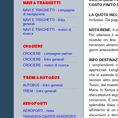
NAVI & TRAGHETTI
COSTO FINITO 
NAVI E TRAGHETTI - compagnie
di navigazione
LA QUOTA INC
inclusive. Da pag
NAVI E TRAGHETTI - links
generali
NOTA BENE:
Il v
NAVI E TRAGHETTI - motori di
ricerca
Per ottenere il v
modulo on line,
necessari almeno d
CROCIERE
giorni antecedenti
CROCIERE - compagnie partner
CROCIERE - links generali
INFO DESTINAZ
I sorprendenti 
CROCIERE - motori di ricerca
apprezzati. Lungh
che si estende l
TRENI & AUTOBUS
nessun altro pos
Tsavo, dal maesto
AUTOBUS - links generali
Mara. In Kenya ad
TRENI - links generali
sfaccettature lega
rincorrono. È cos
AEROPORTI
splendida linea c
all'interno di un
AEROPORTI - news
escursioni a dor
TRANSFER DA/PER AEROPORTI