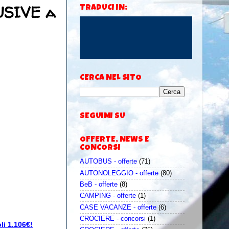
LUSIVE a
TRADUCI IN:
CERCA NEL SITO
SEGUIMI SU
OFFERTE, NEWS E
CONCORSI
AUTOBUS - offerte
(71)
AUTONOLEGGIO - offerte
(80)
BeB - offerte
(8)
CAMPING - offerte
(1)
CASE VACANZE - offerte
(6)
CROCIERE - concorsi
(1)
li 1.106€!