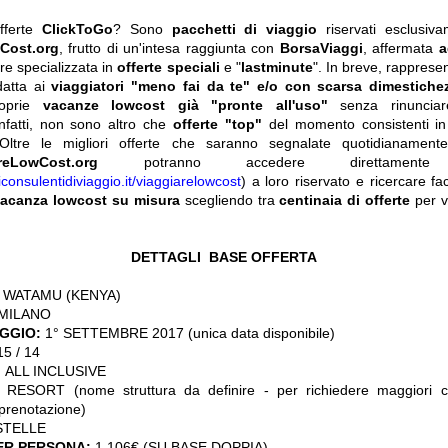
fferte
ClickToGo
? Sono
pacchetti di viaggio
riservati esclusiva
Cost.org
, frutto di un'intesa raggiunta con
BorsaViaggi
, affermata
a
re specializzata in
offerte speciali
e "
lastminute
". In breve, rapprese
datta ai
viaggiatori "meno fai da te" e/o con scarsa dimestiche
roprie
vacanze lowcost già "pronte all'uso"
senza rinuncia
infatti, non sono altro che
offerte "top"
del momento consistenti i
Oltre le migliori offerte che saranno segnalate quotidianamente, 
reLowCost.org
potranno accedere direttam
iconsulentidiviaggio.it/viaggiarelowcost
) a loro riservato e ricercare f
acanza lowcost su misura
scegliendo tra
centinaia di offerte
per vi
DETTAGLI BASE OFFERTA
WATAMU (KENYA)
MILANO
AGGIO:
1° SETTEMBRE 2017 (unica data disponibile)
5 / 14
:
ALL INCLUSIVE
: RESORT (nome struttura da definire - per richiedere maggiori 
o prenotazione)
STELLE
ER PERSONA:
1.106€ (SU BASE DOPPIA)