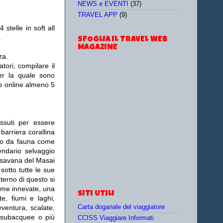
NEWS e EVENTI
(37)
TRAVEL APP
(9)
 stelle in soft all
.
SFOGLIA IL TRAVEL WEB
MAGAZINE
za.
tori, compilare il
er la quale sono
sto online almeno 5
ssuti per essere
barriera corallina
ato da fauna come
endario selvaggio
a savana del Masai
sotto tutte le sue
nterno di questo si
cime innevate, una
SITI UTILI
te, fiumi e laghi,
Carta doganale del viaggiatore
vventura, scalate,
i subacquee o più
CCISS Viaggiare Informati