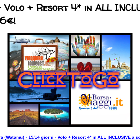
- Volo + Resort 4* in ALL INC
06€!
 (Watamu) - 15/14 giorni - Volo + Resort 4* in ALL INCLUSIVE a so