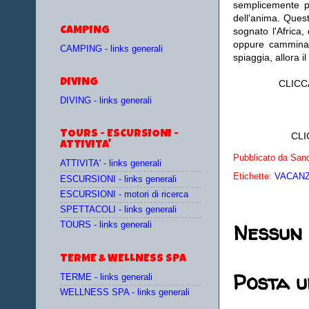
semplicemente pu
dell'anima. Quest
CAMPING
sognato l'Africa,
oppure camminare
CAMPING - links generali
spiaggia, allora 
DIVING
CLICC
DIVING - links generali
TOURS - ESCURSIONI -
CLI
ATTIVITA'
Pubblicato da
Sand
ATTIVITA' - links generali
Etichette:
VACANZE
ESCURSIONI - links generali
ESCURSIONI - motori di ricerca
SPETTACOLI - links generali
Nessun
TOURS - links generali
TERME & WELLNESS SPA
Posta 
TERME - links generali
WELLNESS SPA - links generali