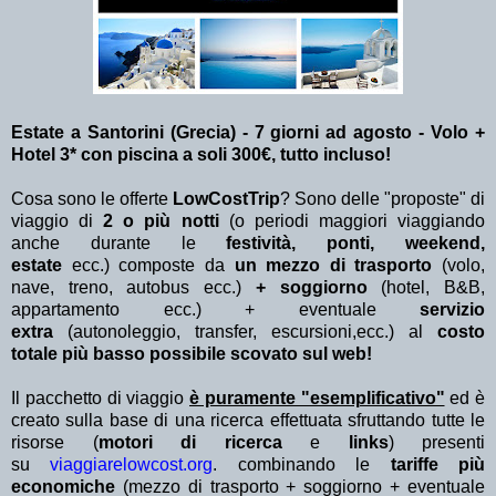
Estate a Santorini (Grecia) - 7 giorni ad agosto - Volo +
Hotel 3* con piscina a soli 300€, tutto incluso!
Cosa sono le offerte
LowCostTrip
? Sono delle "proposte" di
viaggio di
2 o più notti
(o periodi maggiori viaggiando
anche durante le
festività, ponti, weekend,
estate
ecc.)
composte da
un mezzo di trasporto
(volo,
nave, treno, autobus ecc.)
+ soggiorno
(hotel, B&B,
appartamento ecc.) + eventuale
servizio
extra
(autonoleggio, transfer, escursioni,ecc.) al
costo
totale più basso possibile scovato sul web!
Il pacchetto di viaggio
è puramente "esemplificativo"
ed è
creato sulla base di una ricerca effettuata sfruttando tutte le
risorse (
motori di ricerca
e
links
) presenti
su
viaggiarelowcost.org
. combinando le
tariffe più
economiche
(mezzo di trasporto + soggiorno + eventuale