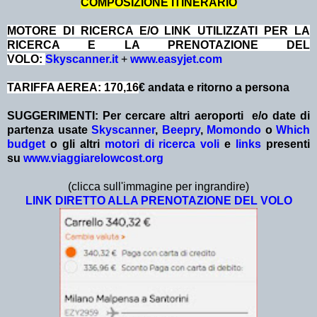
COMPOSIZIONE ITINERARIO
MOTORE DI RICERCA E/O LINK UTILIZZATI PER LA
RICERCA E LA PRENOTAZIONE DEL
VOLO:
Skyscanner.it
+
www.easyjet.com
TARIFFA AEREA: 170,16
€ andata e ritorno a persona
SUGGERIMENTI:
Per cercare altri aeroporti e/o date
di
partenza
usate
Skyscanner
,
Beepry
,
Momondo
o
Which
budget
o gli altri
motori di ricerca voli
e
links
presenti
su
www.viaggiarelowcost.org
(clicca sull'immagine per ingrandire)
LINK DIRETTO ALLA PRENOTAZIONE DEL VOLO