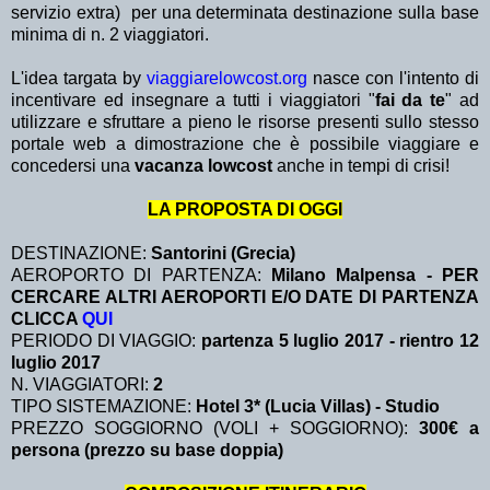
servizio extra)
per una determinata destinazione sulla base
minima di n. 2 viaggiatori.
L'idea targata by
viaggiarelowcost.org
nasce con l'intento di
incentivare ed insegnare a tutti i viaggiatori "
fai da te
" ad
utilizzare e sfruttare a pieno le risorse presenti sullo stesso
portale web a dimostrazione che è possibile viaggiare e
concedersi una
vacanza lowcost
anche in tempi di crisi!
LA PROPOSTA DI OGGI
DESTINAZIONE:
Santorini (Grecia)
AEROPORTO DI PARTENZA:
Milano Malpensa - PER
CERCARE ALTRI AEROPORTI E/O DATE DI PARTENZA
CLICCA
QUI
PERIODO DI VIAGGIO:
partenza 5 luglio 2017 - rientro 12
luglio 2017
N. VIAGGIATORI:
2
TIPO SISTEMAZIONE:
Hotel 3* (Lucia Villas) - Studio
PREZZO SOGGIORNO (VOLI + SOGGIORNO):
300€ a
persona (prezzo su base doppia)