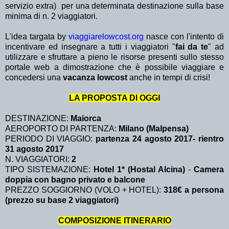
servizio extra)
per una determinata destinazione sulla base
minima di n. 2 viaggiatori.
L'idea targata by
viaggiarelowcost.org
nasce con l'intento di
incentivare ed insegnare a tutti i viaggiatori "
fai da te
" ad
utilizzare e sfruttare a pieno le risorse presenti sullo stesso
portale web a dimostrazione che è possibile viaggiare e
concedersi una
vacanza lowcost
anche in tempi di crisi!
LA PROPOSTA DI OGGI
DESTINAZIONE:
Maiorca
AEROPORTO DI PARTENZA:
Milano (Malpensa)
PERIODO DI VIAGGIO:
partenza 24 agosto 2017- rientro
31 agosto 2017
N. VIAGGIATORI:
2
TIPO SISTEMAZIONE:
Hotel 1* (Hostal Alcina)
-
Camera
doppia con bagno privato e balcone
PREZZO SOGGIORNO (VOLO + HOTEL):
318€ a persona
(prezzo su base 2 viaggiatori)
COMPOSIZIONE ITINERARIO