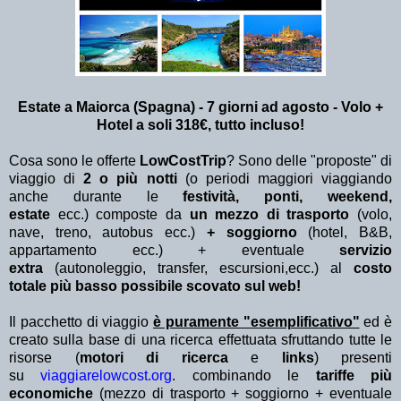
Estate a Maiorca (Spagna) - 7 giorni ad agosto - Volo +
Hotel a soli 318€, tutto incluso!
Cosa sono le offerte
LowCostTrip
? Sono delle "proposte" di
viaggio di
2 o più notti
(o periodi maggiori viaggiando
anche durante le
festività, ponti, weekend,
estate
ecc.)
composte da
un mezzo di trasporto
(volo,
nave, treno, autobus ecc.)
+ soggiorno
(hotel, B&B,
appartamento ecc.) + eventuale
servizio
extra
(autonoleggio, transfer, escursioni,ecc.) al
costo
totale più basso possibile scovato sul web!
Il pacchetto di viaggio
è puramente "esemplificativo"
ed è
creato sulla base di una ricerca effettuata sfruttando tutte le
risorse (
motori di ricerca
e
links
) presenti
su
viaggiarelowcost.org
. combinando le
tariffe più
economiche
(mezzo di trasporto + soggiorno + eventuale