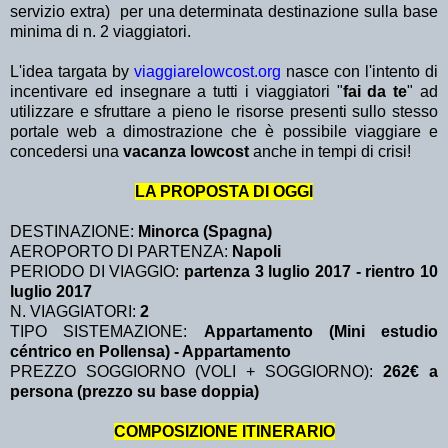
servizio extra)
per una determinata destinazione sulla base
minima di n. 2 viaggiatori.
L'idea targata by
viaggiarelowcost.org
nasce con l'intento di
incentivare ed insegnare a tutti i viaggiatori "
fai da te
" ad
utilizzare e sfruttare a pieno le risorse presenti sullo stesso
portale web a dimostrazione che è possibile viaggiare e
concedersi una
vacanza lowcost
anche in tempi di crisi!
LA PROPOSTA DI OGGI
DESTINAZIONE:
Minorca (Spagna)
AEROPORTO DI PARTENZA:
Napoli
PERIODO DI VIAGGIO:
partenza 3 luglio 2017 - rientro 10
luglio 2017
N. VIAGGIATORI:
2
TIPO SISTEMAZIONE:
Appartamento (Mini estudio
céntrico en Pollensa) - Appartamento
PREZZO SOGGIORNO (VOLI + SOGGIORNO):
262€ a
persona (prezzo su base doppia)
COMPOSIZIONE ITINERARIO