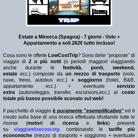
Estate a Minorca (Spagna) - 7 giorni - Volo +
Appartamento a soli 262€ tutto incluso!
Cosa sono le offerte
LowCostTrip
? Sono delle "proposte" di
viaggio di
2 o più notti
(o periodi maggiori viaggiando
anche durante le
festività, ponti, weekend,
estate
ecc.)
composte da
un mezzo di trasporto
(volo,
nave, treno, autobus ecc.)
+ soggiorno
(hotel, B&B,
appartamento ecc.) + eventuale
servizio
extra
(autonoleggio, transfer, escursioni,ecc.) al
costo
totale più basso possibile scovato sul web!
Il pacchetto di viaggio
è puramente "esemplificativo"
ed è
creato sulla base di una ricerca effettuata sfruttando tutte le
risorse (
motori di ricerca
e
links
) presenti
su
viaggiarelowcost.org
. combinando le
tariffe più
economiche
(mezzo di trasporto + soggiorno + eventuale