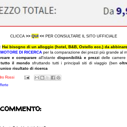
CLICCA
>>
QUI
<<
PER CONSULTARE IL SITO UFFICIALE
:
Hai bisogno di un alloggio (hotel, B&B, Ostello ecc.) da abbinare
l
MOTORE DI RICERCA
per la comparazione dei prezzi più grande al 
ercare e comparare
all'istante
disponibilità e prezzi
delle camere
 tutto il mondo
sfruttando tutti i principali siti di viaggio (ben
olt
 unico risultato di ricerca
ro Rossi
fferte
 commento: