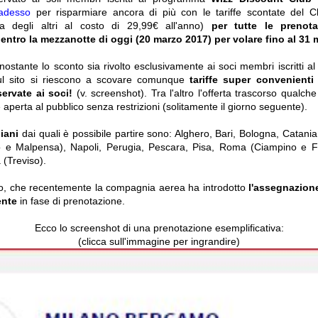
i adesso
per risparmiare ancora di più con le tariffe scontate del C
a degli altri al costo di 29,99€ all'anno)
per tutte le prenota
entro la mezzanotte di oggi (20 marzo 2017) per volare fino al 31
nostante lo sconto sia rivolto esclusivamente ai soci membri iscritti 
ul sito si riescono a scovare comunque
tariffe super convenienti .
iservate ai soci!
(v. screenshot). Tra l'altro l'offerta trascorso qualch
 aperta al pubblico senza restrizioni (solitamente il giorno seguente).
liani
dai quali è possibile partire sono: Alghero, Bari, Bologna, Catan
 e Malpensa), Napoli, Perugia, Pescara, Pisa, Roma (Ciampino e Fiu
 (Treviso).
alo, che recentemente la compagnia aerea ha introdotto
l'assegnazion
ente
in fase di prenotazione.
Ecco lo screenshot di una prenotazione esemplificativa:
(clicca sull'immagine per ingrandire)