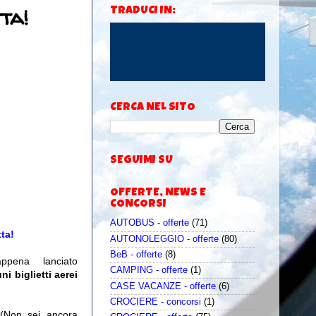
ta!
TRADUCI IN:
CERCA NEL SITO
SEGUIMI SU
OFFERTE, NEWS E
CONCORSI
AUTOBUS - offerte
(71)
tta!
AUTONOLEGGIO - offerte
(80)
BeB - offerte
(8)
ppena lanciato
CAMPING - offerte
(1)
i biglietti aerei
CASE VACANZE - offerte
(6)
CROCIERE - concorsi
(1)
(Non sei ancora