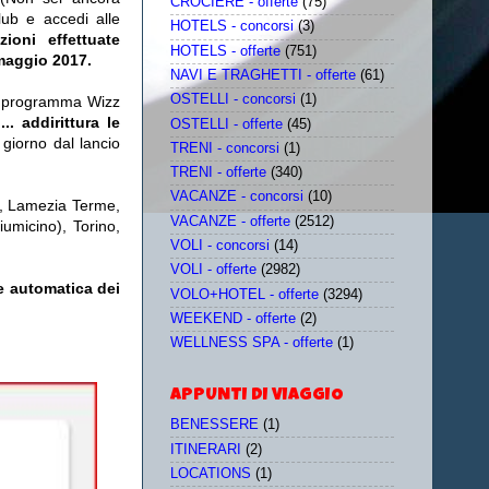
CROCIERE - offerte
(75)
lub e accedi alle
HOTELS - concorsi
(3)
zioni effettuate
HOTELS - offerte
(751)
 maggio 2017.
NAVI E TRAGHETTI - offerte
(61)
OSTELLI - concorsi
(1)
al programma Wizz
.. addirittura le
OSTELLI - offerte
(45)
e giorno dal lancio
TRENI - concorsi
(1)
TRENI - offerte
(340)
VACANZE - concorsi
(10)
ia, Lamezia Terme,
VACANZE - offerte
(2512)
micino), Torino,
VOLI - concorsi
(14)
VOLI - offerte
(2982)
e automatica dei
VOLO+HOTEL - offerte
(3294)
WEEKEND - offerte
(2)
WELLNESS SPA - offerte
(1)
APPUNTI DI VIAGGIO
BENESSERE
(1)
ITINERARI
(2)
LOCATIONS
(1)