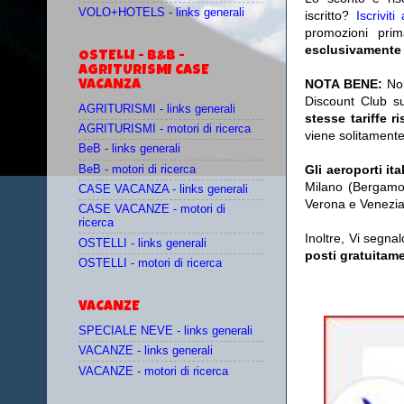
VOLO+HOTELS - links generali
iscritto?
Iscrivit
promozioni prim
esclusivamente 
OSTELLI - B&B -
AGRITURISMI CASE
NOTA BENE:
No
VACANZA
Discount Club s
AGRITURISMI - links generali
stesse tariffe r
AGRITURISMI - motori di ricerca
viene solitamente
BeB - links generali
Gli aeroporti ita
BeB - motori di ricerca
Milano (Bergamo
CASE VACANZA - links generali
Verona e Venezia
CASE VACANZE - motori di
ricerca
Inoltre, Vi segn
OSTELLI - links generali
posti gratuitam
OSTELLI - motori di ricerca
VACANZE
SPECIALE NEVE - links generali
VACANZE - links generali
VACANZE - motori di ricerca