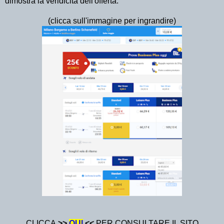
dimostra la veridicità dell'offerta:
(clicca sull'immagine per ingrandire)
CLICCA
>>
QU
I
<<
PER CONSULTARE IL SITO