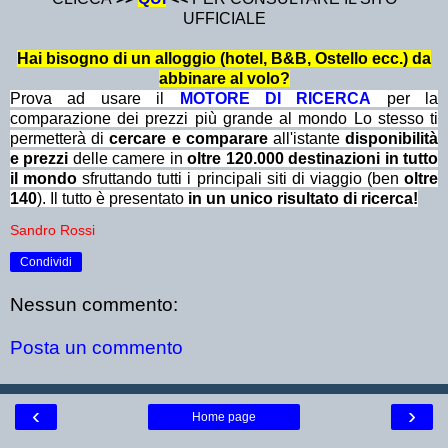
UFFICIALE
Hai bisogno di un alloggio (hotel, B&B, Ostello ecc.) da
abbinare al volo?
Prova ad usare il
MOTORE DI RICERCA
per la
comparazione dei prezzi più grande al mondo Lo stesso ti
permetterà di
cercare e comparare
all'istante
disponibilità
e prezzi
delle camere in
oltre 120.000 destinazioni in tutto
il mondo
sfruttando tutti i principali siti di viaggio (ben
oltre
140
). Il tutto è presentato
in un unico risultato di ricerca!
Sandro Rossi
Condividi
Nessun commento:
Posta un commento
‹
›
Home page