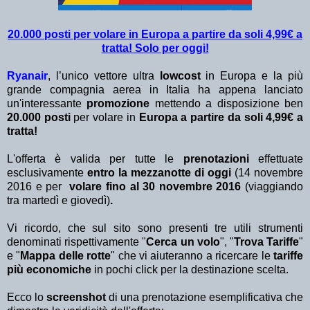
20.000 posti per volare in Europa a partire da soli 4,99€ a
tratta! Solo per oggi!
Ryanair
, l’unico vettore ultra
lowcost
in Europa e la più
grande compagnia aerea in Italia ha appena lanciato
un'interessante
promozione
mettendo a disposizione ben
20.000 posti
per volare in
Europa
a partire da soli 4,99€ a
tratta!
L'offerta è valida per tutte le
prenotazioni
effettuate
esclusivamente
entro la mezzanotte di oggi
(14 novembre
2016 e per
volare fino al 30 novembre 2016
(viaggiando
tra martedì e giovedì)
.
Vi ricordo, che sul sito sono presenti tre utili strumenti
denominati rispettivamente "
Cerca un volo
", "
Trova Tariffe
"
e "
Mappa delle rotte
" che vi aiuteranno a ricercare le
tariffe
più economiche
in pochi click per la destinazione scelta.
Ecco lo
screenshot
di una prenotazione esemplificativa che