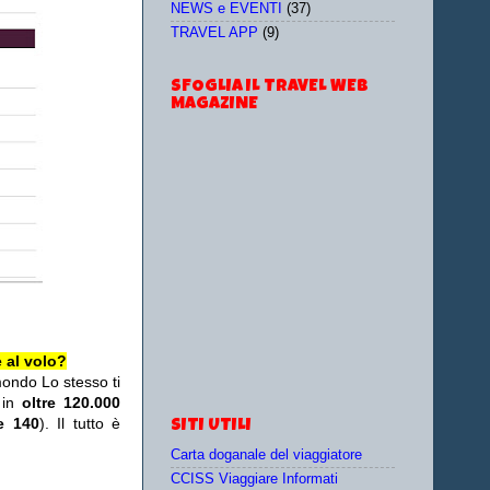
NEWS e EVENTI
(37)
TRAVEL APP
(9)
SFOGLIA IL TRAVEL WEB
MAGAZINE
 al volo?
mondo Lo stesso ti
 in
oltre 120.000
re 140
). Il tutto è
SITI UTILI
Carta doganale del viaggiatore
CCISS Viaggiare Informati