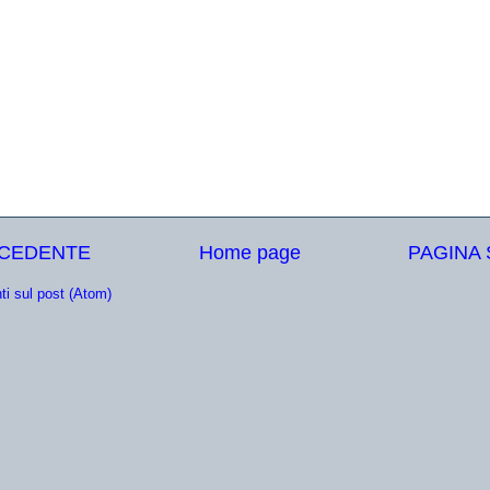
ECEDENTE
Home page
PAGINA
i sul post (Atom)