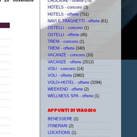
il 20 novembre
CROCIERE - offerte
(75)
HOTELS - concorsi
(3)
HOTELS - offerte
(751)
NAVI E TRAGHETTI - offerte
(61)
OSTELLI - concorsi
(1)
OSTELLI - offerte
(45)
TRENI - concorsi
(1)
TRENI - offerte
(340)
VACANZE - concorsi
(10)
VACANZE - offerte
(2512)
VOLI - concorsi
(14)
VOLI - offerte
(2982)
VOLO+HOTEL - offerte
(3294)
WEEKEND - offerte
(2)
WELLNESS SPA - offerte
(1)
APPUNTI DI VIAGGIO
BENESSERE
(1)
ITINERARI
(2)
LOCATIONS
(1)