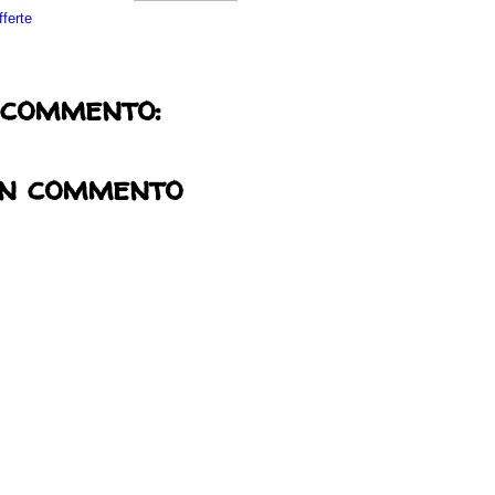
fferte
 commento:
un commento