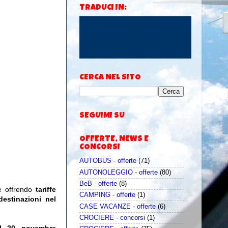
TRADUCI IN:
CERCA NEL SITO
SEGUIMI SU
OFFERTE, NEWS E
CONCORSI
AUTOBUS - offerte
(71)
AUTONOLEGGIO - offerte
(80)
BeB - offerte
(8)
e offrendo
tariffe
CAMPING - offerte
(1)
estinazioni nel
CASE VACANZE - offerte
(6)
CROCIERE - concorsi
(1)