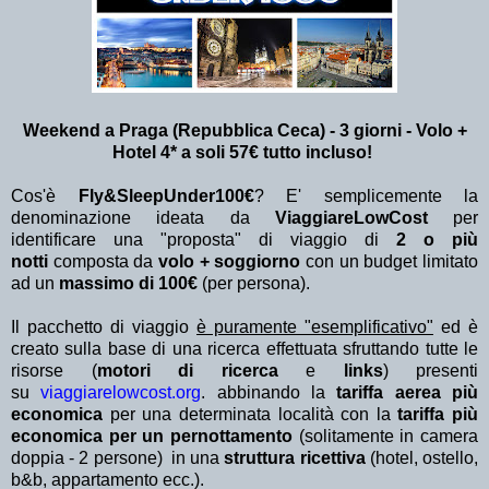
Weekend a Praga (Repubblica Ceca) - 3 giorni - Volo +
Hotel 4* a soli 57€ tutto incluso!
Cos'è
Fly&SleepUnder100€
? E' semplicemente la
denominazione ideata da
ViaggiareLowCost
per
identificare una "proposta" di viaggio di
2 o più
notti
composta da
volo + soggiorno
con un budget limitato
ad un
massimo di 100€
(per persona).
Il pacchetto di viaggio
è puramente "esemplificativo"
ed è
creato sulla base di una ricerca effettuata sfruttando tutte le
risorse (
motori di ricerca
e
links
) presenti
su
viaggiarelowcost.org
. abbinando la
tariffa aerea più
economica
per una determinata località con la
tariffa più
economica per un pernottamento
(solitamente in camera
doppia - 2 persone) in una
struttura ricettiva
(hotel, ostello,
b&b, appartamento ecc.).