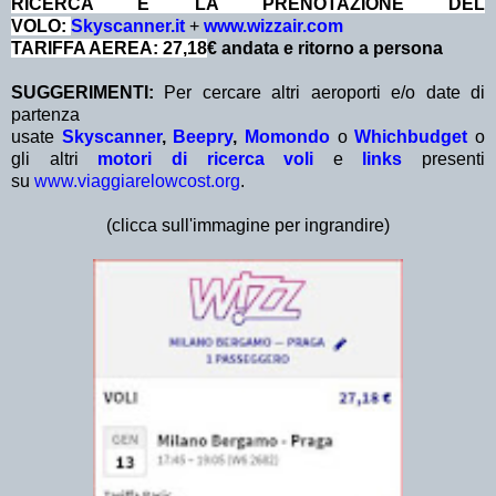
RICERCA E LA PRENOTAZIONE DEL
VOLO:
Skyscanner.it
+
www.wizzair.com
TARIFFA AEREA: 27,18
€ andata e ritorno a persona
SUGGERIMENTI:
Per cercare altri aeroporti e/o date di
partenza
usate
Skyscanner
,
Beepry
,
Momondo
o
Whichbudget
o
gli altri
motori di ricerca voli
e
links
presenti
su
www.viaggiarelowcost.org
.
(clicca sull'immagine per ingrandire)