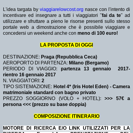
L'idea targata by
viaggiarelowcost.org
nasce con l'intento di
incentivare ed insegnare a tutti i viaggiatori "
fai da te
" ad
utilizzare e sfruttare a pieno le risorse presenti sullo stesso
portale web a dimostrazione che è possibile viaggiare e
concedersi un weekend anche con
meno di 100 euro!
LA PROPOSTA DI OGGI
DESTINAZIONE:
Praga (Repubblica Ceca)
AEROPORTO DI PARTENZA:
Milano (Bergamo)
PERIODO DI VIAGGIO:
partenza 13 gennaio 2017
-
rientro 16 gennaio 2017
N. VIAGGIATORI:
2
TIPO SISTEMAZIONE:
Hotel 4* (Iris Hotel Eden) - Camera
matrimoniale standard con bagno privato
PREZZO SOGGIORNO (VOLO + HOTEL):
>>> 57€ a
persona <<< (prezzo su base doppia)
COMPOSIZIONE ITINERARIO
MOTORE DI RICERCA E/O LINK UTILIZZATI PER LA