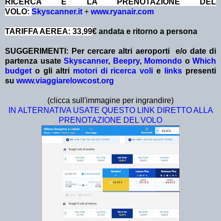
RICERCA E LA PRENOTAZIONE DEL
VOLO:
Skyscanner.it
+
www.ryanair.com
TARIFFA AEREA: 33,99
€ andata e ritorno a persona
SUGGERIMENTI: Per cercare altri aeroporti e/o date
di
partenza
usate
Skyscanner
,
Beepry
,
Momondo
o
Which
budget
o gli altri
motori di ricerca voli
e
links
presenti
su
www.viaggiarelowcost.org
(clicca sull'immagine per ingrandire)
IN ALTERNATIVA USATE QUESTO LINK DIRETTO ALLA
PRENOTAZIONE DEL VOLO