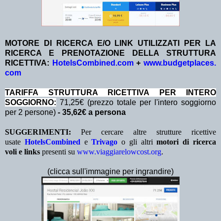
MOTORE DI RICERCA E/O LINK UTILIZZATI PER LA
RICERCA E PRENOTAZIONE DELLA STRUTTURA
RICETTIVA:
HotelsCombined.com
+
www.budgetplaces.
com
TA
RIFFA STRUTTURA RICETTIVA PER INTERO
SOGGIORNO:
71,25€ (prezzo totale per l'intero soggiorno
per 2 persone)
- 35,62€ a persona
SUGGERIMENTI:
Per cercare altre strutture ricettive
usate
HotelsCombined
e
Trivago
o gli altri
motori di ricerca
voli e links
presenti su
www.viaggiarelowcost.org
.
(clicca sull'immagine per ingrandire)