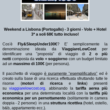
Weekend a Lisbona (Portogallo) - 3 giorni - Volo + Hotel
3* a soli 68€ tutto incluso!
Cos'è
Fly&SleepUnder100€
? E' semplicemente la
denominazione ideata da
ViaggiareLowCost
per
identificare una "proposta" di viaggio di
2 o più
notti
composta da
volo + soggiorno
con un budget limitato
ad un
massimo di 100€
(per persona).
Il pacchetto di viaggio
è puramente "esemplificativo"
ed è
creato sulla base di una ricerca effettuata sfruttando tutte le
risorse (
motori di ricerca
e
links
) presenti
su
viaggiarelowcost.org
. abbinando la
tariffa aerea più
economica
per una determinata località con la
tariffa più
economica per un pernottamento
(solitamente in camera
doppia - 2 persone) in una
struttura ricettiva
(hotel, ostello,
b&b, appartamento ecc.).