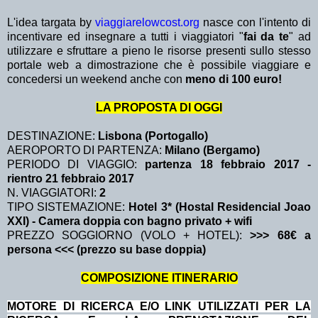
L'idea targata by
viaggiarelowcost.org
nasce con l'intento di
incentivare ed insegnare a tutti i viaggiatori "
fai da te
" ad
utilizzare e sfruttare a pieno le risorse presenti sullo stesso
portale web a dimostrazione che è possibile viaggiare e
concedersi un weekend anche con
meno di 100 euro!
LA PROPOSTA DI OGGI
DESTINAZIONE:
Lisbona (Portogallo)
AEROPORTO DI PARTENZA:
Milano (Bergamo)
PERIODO DI VIAGGIO:
partenza 18 febbraio 2017
-
rientro 21 febbraio 2017
N. VIAGGIATORI:
2
TIPO SISTEMAZIONE:
Hotel 3* (Hostal Residencial Joao
XXI) - Camera doppia con bagno privato + wifi
PREZZO SOGGIORNO (VOLO + HOTEL):
>>> 68€ a
persona <<< (prezzo su base doppia)
COMPOSIZIONE ITINERARIO
MOTORE DI RICERCA E/O LINK UTILIZZATI PER LA