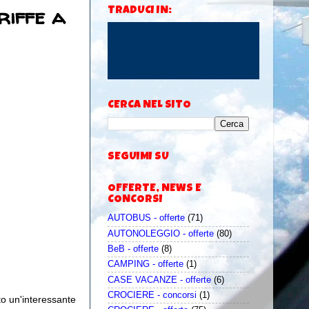
riffe a
TRADUCI IN:
CERCA NEL SITO
SEGUIMI SU
OFFERTE, NEWS E
CONCORSI
AUTOBUS - offerte
(71)
AUTONOLEGGIO - offerte
(80)
BeB - offerte
(8)
CAMPING - offerte
(1)
CASE VACANZE - offerte
(6)
CROCIERE - concorsi
(1)
o un'interessante