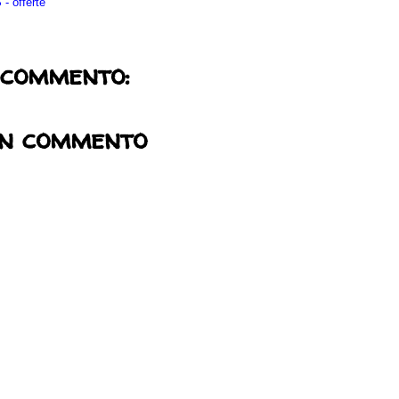
- offerte
 commento:
un commento