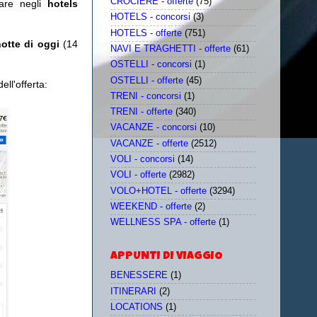
CROCIERE - offerte
(75)
are negli
hotels
HOTELS - concorsi
(3)
HOTELS - offerte
(751)
notte di oggi
(14
NAVI E TRAGHETTI - offerte
(61)
OSTELLI - concorsi
(1)
OSTELLI - offerte
(45)
ll'offerta:
TRENI - concorsi
(1)
TRENI - offerte
(340)
VACANZE - concorsi
(10)
VACANZE - offerte
(2512)
VOLI - concorsi
(14)
VOLI - offerte
(2982)
VOLO+HOTEL - offerte
(3294)
WEEKEND - offerte
(2)
WELLNESS SPA - offerte
(1)
APPUNTI DI VIAGGIO
BENESSERE
(1)
ITINERARI
(2)
LOCATIONS
(1)