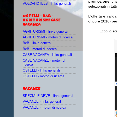
promozione
ch
VOLO+HOTELS - links generali
selezionati
in tutt
L'offerta è valid
OSTELLI - B&B -
AGRITURISMI CASE
ottobre 2016)
pe
VACANZA
Ecco lo sc
AGRITURISMI - links generali
AGRITURISMI - motori di ricerca
BeB - links generali
BeB - motori di ricerca
CASE VACANZA - links generali
CASE VACANZE - motori di
ricerca
OSTELLI - links generali
OSTELLI - motori di ricerca
VACANZE
SPECIALE NEVE - links generali
VACANZE - links generali
VACANZE - motori di ricerca