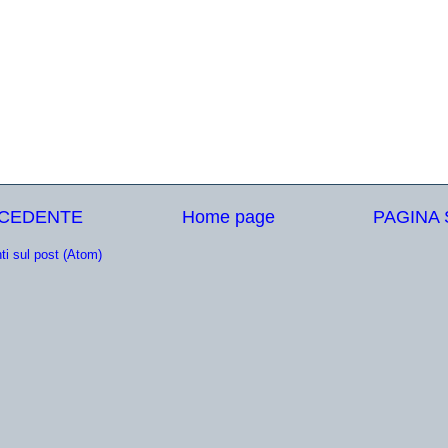
ECEDENTE
Home page
PAGINA
i sul post (Atom)