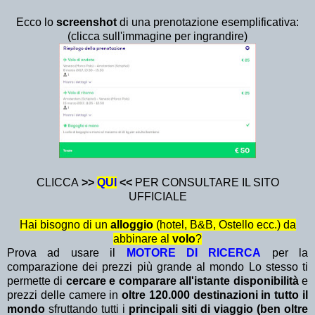
Ecco lo
screenshot
di una prenotazione esemplificativa:
(clicca sull'immagine per ingrandire)
CLICCA
>>
QUI
<<
PER CONSULTARE IL SITO
UFFICIALE
Hai bisogno di un
alloggio
(hotel, B&B, Ostello ecc.) da
abbinare al
volo
?
Prova ad usare il
MOTORE DI RICERCA
per la
comparazione dei prezzi più grande al mondo Lo stesso ti
permette di
cercare e comparare all'istante disponibilità
e
prezzi delle camere in
oltre 120.000 destinazioni in tutto il
mondo
sfruttando tutti i
principali siti di viaggio (ben oltre