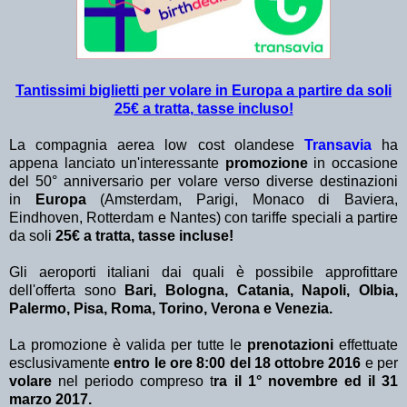
Tantissimi biglietti per volare in Europa a partire da soli
25€ a tratta, tasse incluso!
La compagnia aerea low cost olandese
Transavia
ha
appena lanciato un'interessante
promozione
in occasione
del 50° anniversario per volare verso diverse destinazioni
in
Europa
(Amsterdam, Parigi, Monaco di Baviera,
Eindhoven, Rotterdam e Nantes) con tariffe speciali a partire
da soli
25€ a tratta, tasse incluse!
Gli aeroporti italiani dai quali è possibile approfittare
dell'offerta sono
Bari, Bologna, Catania, Napoli, Olbia,
Palermo, Pisa, Roma, Torino, Verona e Venezia.
La promozione è valida per tutte le
prenotazioni
effettuate
esclusivamente
entro le ore 8:00 del 18 ottobre 2016
e per
volare
nel periodo compreso t
ra il 1° novembre ed il 31
marzo 2017.