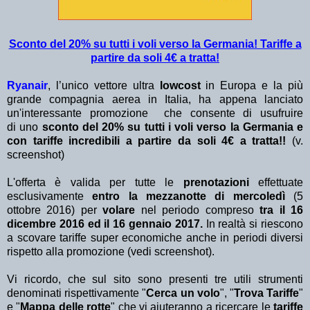
Sconto del 20% su tutti i voli verso la Germania! Tariffe a
partire da soli 4€ a tratta!
Ryanair
, l’unico vettore ultra
lowcost
in Europa e la più
grande compagnia aerea in Italia, ha appena lanciato
un'interessante promozione che consente di usufruire
di uno
sconto del 20% su tutti i voli verso la Germania e
con tariffe incredibili a partire da soli 4€ a tratta!!
(v.
screenshot)
L'offerta è valida per tutte le
prenotazioni
effettuate
esclusivamente
entro la mezzanotte di mercoledì
(5
ottobre 2016) per
volare
nel periodo compreso
tra il 16
dicembre 2016 ed il 16 gennaio 2017.
In realtà si riescono
a scovare tariffe super economiche anche in periodi diversi
rispetto alla promozione (vedi screenshot).
Vi ricordo, che sul sito sono presenti tre utili strumenti
denominati rispettivamente "
Cerca un volo
", "
Trova Tariffe
"
e "
Mappa delle rotte
" che vi aiuteranno a ricercare le
tariffe