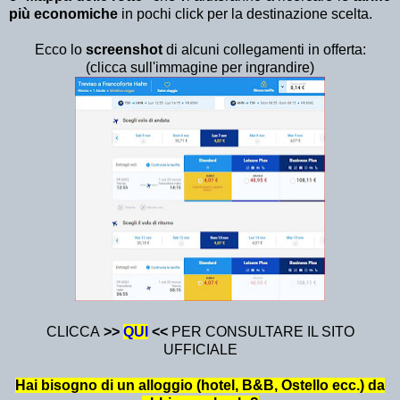
più economiche
in pochi click per la destinazione scelta.
Ecco lo
screenshot
di alcuni collegamenti in offerta:
(clicca sull'immagine per ingrandire)
CLICCA
>>
QU
I
<<
PER CONSULTARE IL SITO
UFFICIALE
Hai bisogno di un alloggio (hotel, B&B, Ostello ecc.) da