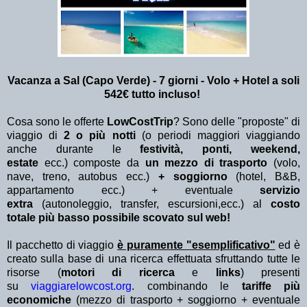
Vacanza a Sal (Capo Verde) - 7 giorni - Volo + Hotel a soli
542€ tutto incluso!
Cosa sono le offerte
LowCostTrip
? Sono delle "proposte" di
viaggio di
2 o più notti
(o periodi maggiori viaggiando
anche durante le
festività, ponti, weekend,
estate
ecc.)
composte da
un mezzo di trasporto
(volo,
nave, treno, autobus ecc.)
+ soggiorno
(hotel, B&B,
appartamento ecc.) + eventuale
servizio
extra
(autonoleggio, transfer, escursioni,ecc.) al
costo
totale più basso possibile scovato sul web!
Il pacchetto di viaggio
è puramente "esemplificativo"
ed è
creato sulla base di una ricerca effettuata sfruttando tutte le
risorse (
motori di ricerca
e
links
) presenti
su
viaggiarelowcost.org
. combinando le
tariffe più
economiche
(mezzo di trasporto + soggiorno + eventuale