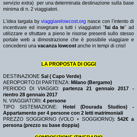
servizio extra)
per una determinata destinazione sulla base
minima di n. 2 viaggiatori.
L'idea targata by
viaggiarelowcost.org
nasce con l'intento di
incentivare ed insegnare a tutti i viaggiatori "
fai da te
" ad
utilizzare e sfruttare a pieno le risorse presenti sullo stesso
portale web a dimostrazione che è possibile viaggiare e
concedersi una
vacanza lowcost
anche in tempi di crisi!
LA PROPOSTA DI OGGI
DESTINAZIONE
Sal ( Capo Verde)
AEROPORTO DI PARTENZA:
Milano (Bergamo)
PERIODO DI VIAGGIO:
partenza 21 gennaio 2017 -
rientro 28 gennaio 2017
N. VIAGGIATORI:
4 persone
TIPO SISTEMAZIONE:
Hotel (Dourada Studios) -
Appartamento per 4 persone con 2 letti matrimoniali
PREZZO SOGGIORNO (VOLO + SOGGIORNO):
542€ a
persona (prezzo su base doppia)