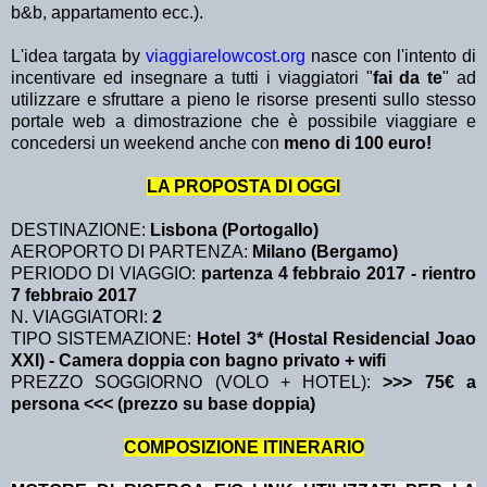
b&b, appartamento ecc.).
L'idea targata by
viaggiarelowcost.org
nasce con l'intento di
incentivare ed insegnare a tutti i viaggiatori "
fai da te
" ad
utilizzare e sfruttare a pieno le risorse presenti sullo stesso
portale web a dimostrazione che è possibile viaggiare e
concedersi un weekend anche con
meno di 100 euro!
LA PROPOSTA DI OGGI
DESTINAZIONE:
Lisbona (Portogallo)
AEROPORTO DI PARTENZA:
Milano (Bergamo)
PERIODO DI VIAGGIO:
partenza 4 febbraio 2017
- rientro
7 febbraio 2017
N. VIAGGIATORI:
2
TIPO SISTEMAZIONE:
Hotel 3* (Hostal Residencial Joao
XXI) - Camera doppia con bagno privato + wifi
PREZZO SOGGIORNO (VOLO + HOTEL):
>>> 75€ a
persona <<< (prezzo su base doppia)
COMPOSIZIONE ITINERARIO