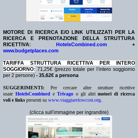
MOTORE DI RICERCA E/O LINK UTILIZZATI PER LA
RICERCA E PRENOTAZIONE DELLA STRUTTURA
RICETTIVA:
HotelsCombined.com
+
www.budgetplaces.com
TA
RIFFA STRUTTURA RICETTIVA PER INTERO
SOGGIORNO:
71,25€ (prezzo totale per l'intero soggiorno
per 2 persone)
- 35,62€ a persona
SUGGERIMENTI:
Per cercare altre strutture ricettive
usate
HotelsCombined
e
Trivago
o gli altri
motori di ricerca
voli e links
presenti su
www.viaggiarelowcost.org
.
(clicca sull'immagine per ingrandire)