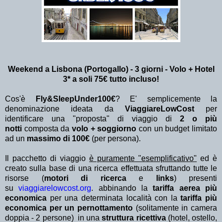
Weekend a Lisbona (Portogallo) - 3 giorni - Volo + Hotel
3* a soli 75€ tutto incluso!
Cos'è
Fly&SleepUnder100€
? E' semplicemente la
denominazione ideata da
ViaggiareLowCost
per
identificare una "proposta" di viaggio di
2 o più
notti
composta da
volo + soggiorno
con un budget limitato
ad un
massimo di 100€
(per persona).
Il pacchetto di viaggio
è puramente "esemplificativo"
ed è
creato sulla base di una ricerca effettuata sfruttando tutte le
risorse (
motori di ricerca
e
links
) presenti
su
viaggiarelowcost.org
. abbinando la
tariffa aerea più
economica
per una determinata località con la
tariffa più
economica per un pernottamento
(solitamente in camera
doppia - 2 persone) in una
struttura ricettiva
(hotel, ostello,