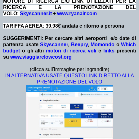
MOTORE DI RICERCA E/O LINK UTILIZZATI PER LA
RICERCA E LA PRENOTAZIONE DEL
VOLO:
Skyscanner.it
+
www.ryanair.com
TARIFFA AEREA: 39,98
€ andata e ritorno a persona
SUGGERIMENTI: Per cercare altri aeroporti e/o date
di
partenza
usate
Skyscanner
,
Beepry
,
Momondo
o
Which
budget
o gli altri
motori di ricerca voli
e
links
presenti
su
www.viaggiarelowcost.org
(clicca sull'immagine per ingrandire)
IN ALTERNATIVA USATE QUESTO LINK DIRETTO ALLA
PRENOTAZIONE DEL VOLO