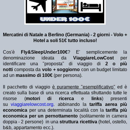
Mercatini di Natale a Berlino (Germania) - 2 giorni - Volo +
Hotel a soli 51€ tutto incluso!
Cos'è
Fly&SleepUnder100€
? E' semplicemente la
denominazione ideata da
ViaggiareLowCost
per
identificare una "proposta" di viaggio di
2 o più
notti
composta da
volo + soggiorno
con un budget limitato
ad un
massimo di 100€
(per persona).
Il pacchetto di viaggio
è puramente "esemplificativo"
ed è
creato sulla base di una ricerca effettuata sfruttando tutte le
risorse (
motori di ricerca
e
links
) presenti
su
viaggiarelowcost.org
. abbinando la
tariffa aerea più
economica
per una determinata località con la
tariffa più
economica per un pernottamento
(solitamente in camera
doppia - 2 persone) in una
struttura ricettiva
(hotel, ostello,
b&b, appartamento ecc.).