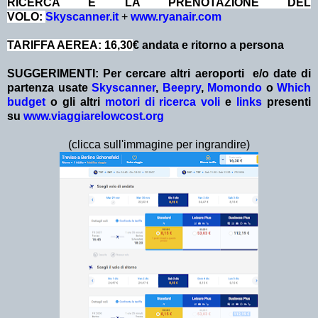
RICERCA E LA PRENOTAZIONE DEL
VOLO:
Skyscanner.it
+
www.ryanair.com
TARIFFA AEREA: 16,30
€ andata e ritorno a persona
SUGGERIMENTI:
Per cercare altri aeroporti e/o date
di
partenza
usate
Skyscanner
,
Beepry
,
Momondo
o
Which
budget
o gli altri
motori di ricerca voli
e
links
presenti
su
www.viaggiarelowcost.org
(clicca sull'immagine per ingrandire)