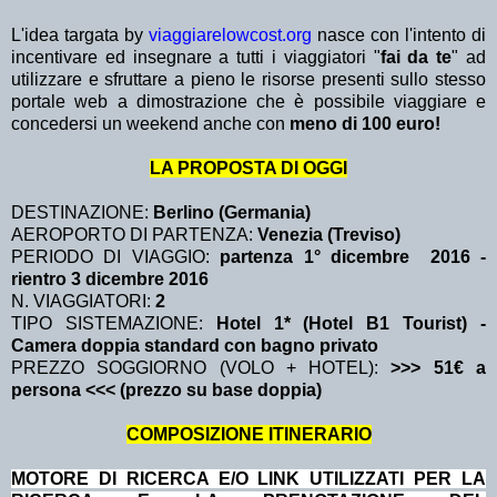
L'idea targata by
viaggiarelowcost.org
nasce con l'intento di
incentivare ed insegnare a tutti i viaggiatori "
fai da te
" ad
utilizzare e sfruttare a pieno le risorse presenti sullo stesso
portale web a dimostrazione che è possibile viaggiare e
concedersi un weekend anche con
meno di 100 euro!
LA PROPOSTA DI OGGI
DESTINAZIONE:
Berlino (Germania)
AEROPORTO DI PARTENZA:
Venezia (Treviso)
PERIODO DI VIAGGIO:
partenza 1° dicembre 2016
-
rientro 3 dicembre 2016
N. VIAGGIATORI:
2
TIPO SISTEMAZIONE:
Hotel 1* (Hotel B1 Tourist) -
Camera doppia standard con bagno privato
PREZZO SOGGIORNO (VOLO + HOTEL):
>>> 51€ a
persona <<< (prezzo su base doppia)
COMPOSIZIONE ITINERARIO
MOTORE DI RICERCA E/O LINK UTILIZZATI PER LA