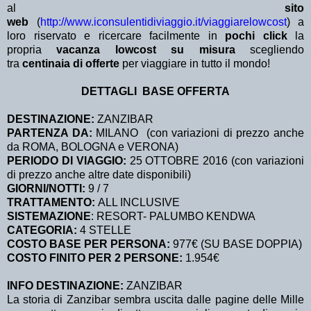
al
sito
web
(
http://www.iconsulentidiviaggio.it/viaggiarelowcost
) a
loro riservato e ricercare facilmente in
pochi click
la
propria
vacanza lowcost su misura
scegliendo
tra
centinaia di offerte
per viaggiare in tutto il mondo!
DETTAGLI BASE OFFERTA
DESTINAZIONE:
ZANZIBAR
PARTENZA DA:
MILANO (con variazioni di prezzo anche
da ROMA, BOLOGNA e VERONA)
PERIODO DI VIAGGIO:
25 OTTOBRE 2016 (con variazioni
di prezzo anche altre date disponibili)
GIORNI/NOTTI:
9 / 7
TRATTAMENTO:
ALL INCLUSIVE
SISTEMAZIONE
: RESORT- PALUMBO KENDWA
CATEGORIA:
4 STELLE
COSTO BASE PER PERSONA:
977€ (SU BASE DOPPIA)
COSTO FINITO PER 2 PERSONE:
1.954€
INFO DESTINAZIONE:
ZANZIBAR
La storia di Zanzibar sembra uscita dalle pagine delle Mille