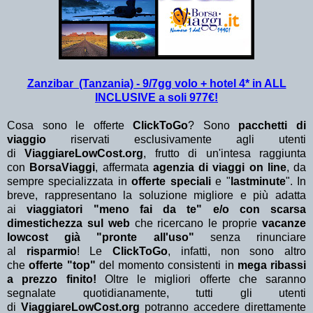
Zanzibar (Tanzania) - 9/7gg volo + hotel 4* in ALL
INCLUSIVE a soli 977€!
Cosa sono le offerte
ClickToGo
? Sono
pacchetti di
viaggio
riservati esclusivamente agli utenti
di
ViaggiareLowCost.org
, frutto di un'intesa raggiunta
con
BorsaViaggi
, affermata
agenzia di viaggi on line
, da
sempre specializzata in
offerte speciali
e "
lastminute
". In
breve, rappresentano la soluzione migliore e più adatta
ai
viaggiatori "meno fai da te" e/o con scarsa
dimestichezza sul web
che ricercano le proprie
vacanze
lowcost già "pronte all'uso"
senza rinunciare
al
risparmio
! Le
ClickToGo
, infatti, non sono altro
che
offerte "top"
del momento consistenti in
mega ribassi
a prezzo finito!
Oltre le migliori offerte che saranno
segnalate quotidianamente, tutti gli utenti
di
ViaggiareLowCost.org
potranno accedere direttamente