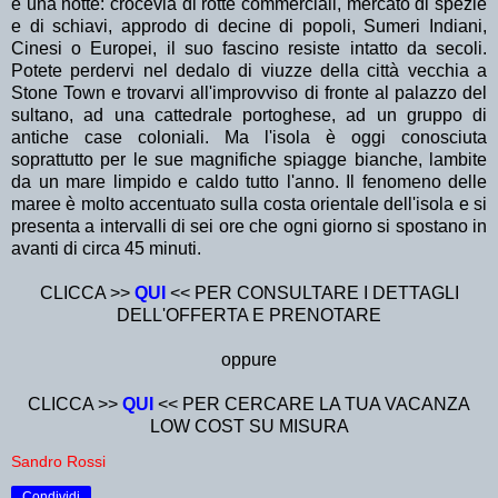
e una notte: crocevia di rotte commerciali, mercato di spezie
e di schiavi, approdo di decine di popoli, Sumeri Indiani,
Cinesi o Europei, il suo fascino resiste intatto da secoli.
Potete perdervi nel dedalo di viuzze della città vecchia a
Stone Town e trovarvi all'improvviso di fronte al palazzo del
sultano, ad una cattedrale portoghese, ad un gruppo di
antiche case coloniali. Ma l'isola è oggi conosciuta
soprattutto per le sue magnifiche spiagge bianche, lambite
da un mare limpido e caldo tutto l'anno. Il fenomeno delle
maree è molto accentuato sulla costa orientale dell'isola e si
presenta a intervalli di sei ore che ogni giorno si spostano in
avanti di circa 45 minuti.
CLICCA >>
QUI
<< PER CONSULTARE I DETTAGLI
DELL'OFFERTA E PRENOTARE
oppure
CLICCA >>
QUI
<< PER CERCARE LA TUA VACANZA
LOW COST SU MISURA
Sandro Rossi
Condividi