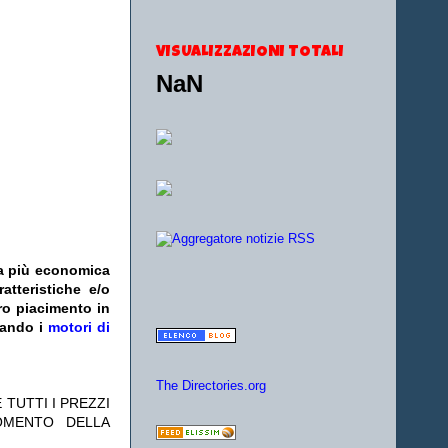
VISUALIZZAZIONI TOTALI
NaN
fa più economica
atteristiche e/o
ro piacimento in
zando i
motori di
The Directories.org
 TUTTI I PREZZI
OMENTO DELLA