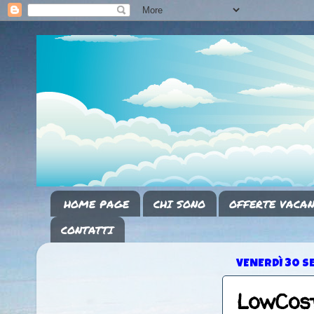
HOME PAGE
CHI SONO
OFFERTE VACAN
CONTATTI
VENERDÌ 30 S
LowCost