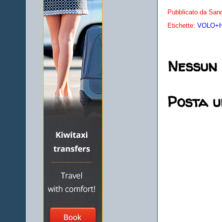
Pubblicato da
Sand
Etichette:
VOLO+HO
Nessun
Posta 