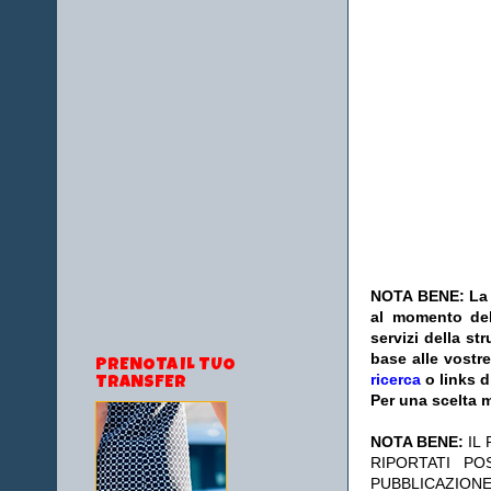
NOTA BENE: La s
al momento del
servizi della s
base alle vostr
PRENOTA IL TUO
ricerca
o links d
TRANSFER
Per una scelta m
NOTA BENE:
IL
RIPORTATI P
PUBBLICAZIONE