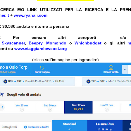
CERCA E/O LINK UTILIZZATI PER LA RICERCA E LA PRE
er.it
+
www.ryanair.com
 30,58
€ andata e ritorno a persona
:
Per cercare altri aeroporti e
e
Skyscanner
,
Beepry
,
Momondo
o
Whichbudget
o gli altri
m
enti su
www.viaggiarelowcost.org
(clicca sull'immagine per ingrandire)