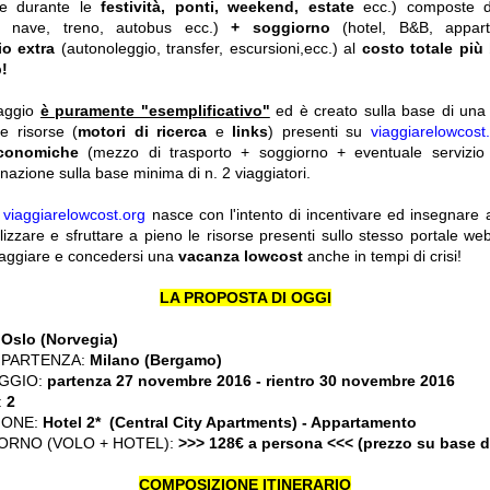
he durante le
festività, ponti, weekend, estate
ecc.)
composte 
o, nave, treno, autobus ecc.)
+ soggiorno
(hotel, B&B, appar
io extra
(autonoleggio, transfer, escursioni,ecc.) al
costo totale più
!
iaggio
è puramente "esemplificativo"
ed è creato sulla base di una r
le risorse (
motori di ricerca
e
links
) presenti su
viaggiarelowcost
economiche
(mezzo di trasporto + soggiorno + eventuale servizio 
nazione sulla base minima di n. 2 viaggiatori.
y
viaggiarelowcost.org
nasce con l'intento di incentivare ed insegnare a t
ilizzare e sfruttare a pieno le risorse presenti sullo stesso portale w
viaggiare e concedersi una
vacanza lowcost
anche in tempi di crisi!
LA PROPOSTA DI OGGI
:
Oslo (Norvegia)
 PARTENZA:
Milano (Bergamo)
GGIO:
partenza 27 novembre 2016
- rientro 30 novembre 2016
:
2
IONE:
Hotel 2* (Central City Apartments) - Appartamento
ORNO (VOLO + HOTEL):
>>> 128€ a persona <<< (prezzo su base 
COMPOSIZIONE ITINERARIO