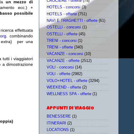
CROCIERE - offerte
(75)
da
un mezzo di
tamento ecc.) +
HOTELS - concorsi
(3)
 basso possibile
HOTELS - offerte
(751)
NAVI E TRAGHETTI - offerte
(61)
OSTELLI - concorsi
(1)
icerca effettuata
OSTELLI - offerte
(45)
.org
. combinando
TRENI - concorsi
(1)
extra)
per una
TRENI - offerte
(340)
VACANZE - concorsi
(10)
utti i viaggiatori
VACANZE - offerte
(2512)
eb a dimostrazione
VOLI - concorsi
(14)
VOLI - offerte
(2982)
VOLO+HOTEL - offerte
(3294)
WEEKEND - offerte
(2)
WELLNESS SPA - offerte
(1)
APPUNTI DI VIAGGIO
BENESSERE
(1)
doppia)
ITINERARI
(2)
LOCATIONS
(1)