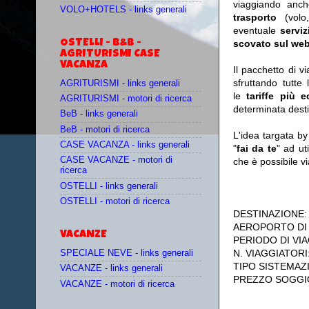
viaggiando anc
VOLO+HOTELS - links generali
trasporto
(vol
eventuale
serviz
OSTELLI - B&B -
scovato sul web
AGRITURISMI CASE
VACANZA
Il pacchetto di v
sfruttando tutte 
AGRITURISMI - links generali
le
tariffe più 
AGRITURISMI - motori di ricerca
determinata desti
BeB - links generali
BeB - motori di ricerca
L'idea targata b
CASE VACANZA - links generali
"
fai da te
" ad ut
CASE VACANZE - motori di
che è possibile 
ricerca
OSTELLI - links generali
OSTELLI - motori di ricerca
DESTINAZIONE
AEROPORTO DI
VACANZE
PERIODO DI VIA
N. VIAGGIATORI
SPECIALE NEVE - links generali
TIPO SISTEMAZ
VACANZE - links generali
PREZZO SOGGI
VACANZE - motori di ricerca