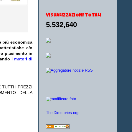
VISUALIZZAZIONI TOTALI
5,532,640
fa più economica
atteristiche e/o
ro piacimento in
zando i
motori di
 TUTTI I PREZZI
OMENTO DELLA
The Directories.org