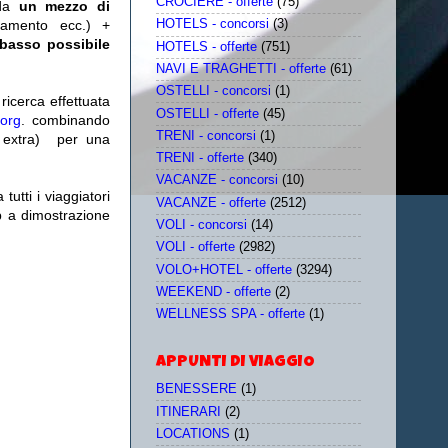
CROCIERE - offerte
(75)
da
un mezzo di
tamento ecc.) +
HOTELS - concorsi
(3)
 basso possibile
HOTELS - offerte
(751)
NAVI E TRAGHETTI - offerte
(61)
OSTELLI - concorsi
(1)
icerca effettuata
OSTELLI - offerte
(45)
.org
. combinando
TRENI - concorsi
(1)
extra)
per una
TRENI - offerte
(340)
VACANZE - concorsi
(10)
utti i viaggiatori
VACANZE - offerte
(2512)
eb a dimostrazione
VOLI - concorsi
(14)
VOLI - offerte
(2982)
VOLO+HOTEL - offerte
(3294)
WEEKEND - offerte
(2)
WELLNESS SPA - offerte
(1)
APPUNTI DI VIAGGIO
BENESSERE
(1)
ITINERARI
(2)
LOCATIONS
(1)