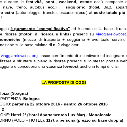
he durante le
festività, ponti, weekend, estate
ecc.)
composte 
o, nave, treno, autobus ecc.)
+ soggiorno
(hotel, B&B, appar
io extra
(autonoleggio, transfer, escursioni,ecc.) al
costo totale più
!
iaggio
è puramente "esemplificativo"
ed è creato sulla base di una r
le risorse (
motori di ricerca
e
links
) presenti su
viaggiarelowcost
economiche
(mezzo di trasporto + soggiorno + eventuale servizio 
nazione sulla base minima di n. 2 viaggiatori.
y
viaggiarelowcost.org
nasce con l'intento di incentivare ed insegnare a t
ilizzare e sfruttare a pieno le risorse presenti sullo stesso portale w
viaggiare e concedersi una
vacanza lowcost
anche in tempi di crisi!
LA PROPOSTA DI OGGI
:
Ibiza (Spagna)
 PARTENZA:
Bologna
GGIO:
partenza 22 ottobre 2016 - rientro 26 ottobre 2016
:
2
IONE:
Hotel 2* (Hotel Apartamentos Lux Mar)
-
Monolocale
ORNO (VOLO + HOTEL):
117€ a persona (prezzo su base doppia)