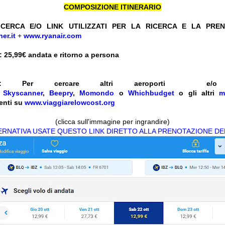
COMPOSIZIONE ITINERARIO
CERCA E/O LINK UTILIZZATI PER LA RICERCA E LA PRE
er.it
+
www.ryanair.com
 25,99
€ andata e ritorno a persona
ENTI: Per cercare altri aeroporti 
e
Skyscanner
,
Beepry
,
Momondo
o
Whichbudget
o gli altri
m
enti su
www.viaggiarelowcost.org
(clicca sull'immagine per ingrandire)
TERNATIVA USATE QUESTO LINK DIRETTO ALLA PRENOTAZIONE DE