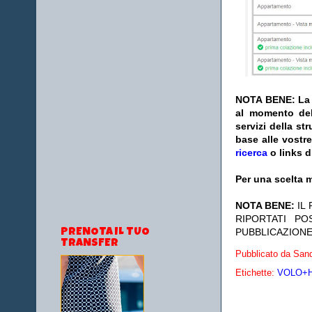
NOTA BENE: La s
al momento del
servizi della s
base alle vostr
ricerca
o links d
Per una scelta m
NOTA BENE:
IL
RIPORTATI P
PUBBLICAZIONE
PRENOTA IL TUO
TRANSFER
Pubblicato da
Sand
Etichette:
VOLO+HO