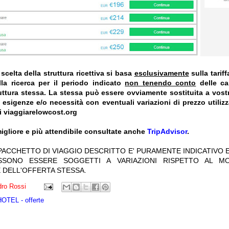
celta della struttura ricettiva si basa
esclusivamente
sulla tarif
la ricerca per il periodo indicato
non tenendo conto
delle car
truttura stessa. La stessa può essere ovviamente sostituita a vost
e esigenze e/o necessità con eventuali variazioni di prezzo utiliz
i viaggiarelowcost.org
igliore e più attendibile consultate anche
TripAdvisor
.
 PACCHETTO DI VIAGGIO DESCRITTO E' PURAMENTE INDICATIVO E
OSSONO ESSERE SOGGETTI A VARIAZIONI RISPETTO AL M
 DELL'OFFERTA STESSA.
ro Rossi
TEL - offerte