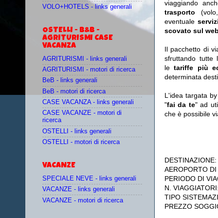
viaggiando anc
VOLO+HOTELS - links generali
trasporto
(vol
eventuale
serviz
OSTELLI - B&B -
scovato sul web
AGRITURISMI CASE
VACANZA
Il pacchetto di v
sfruttando tutte 
AGRITURISMI - links generali
le
tariffe più 
AGRITURISMI - motori di ricerca
determinata desti
BeB - links generali
BeB - motori di ricerca
L'idea targata b
CASE VACANZA - links generali
"
fai da te
" ad ut
CASE VACANZE - motori di
che è possibile 
ricerca
OSTELLI - links generali
OSTELLI - motori di ricerca
DESTINAZIONE
VACANZE
AEROPORTO DI
PERIODO DI VIA
SPECIALE NEVE - links generali
N. VIAGGIATORI
VACANZE - links generali
TIPO SISTEMAZ
VACANZE - motori di ricerca
PREZZO SOGGI