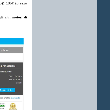
o):
185€ (prezzo
gli altri
motori di