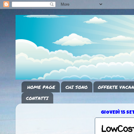
HOME PAGE
CHI SONO
OFFERTE VACAN
CONTATTI
GIOVEDÌ 15 S
LowCost