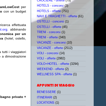
CROCIERE - offerte
(75)
HOTELS - concorsi
(3)
iareLowCost
per
HOTELS - offerte
(751)
no
con un budget
NAVI E TRAGHETTI - offerte
(61)
OSTELLI - concorsi
(1)
icerca effettuata
OSTELLI - offerte
(45)
t.org
. abbinando
TRENI - concorsi
(1)
conomica per un
TRENI - offerte
(340)
iva
(hotel, ostello,
VACANZE - concorsi
(10)
VACANZE - offerte
(2512)
utti i viaggiatori
VOLI - concorsi
(14)
eb a dimostrazione
VOLI - offerte
(2982)
VOLO+HOTEL - offerte
(3294)
WEEKEND - offerte
(2)
WELLNESS SPA - offerte
(1)
APPUNTI DI VIAGGIO
BENESSERE
(1)
bagno privato +
ITINERARI
(2)
LOCATIONS
(1)