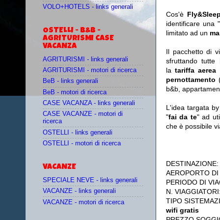
VOLO+HOTELS - links generali
Cos'è
Fly&Slee
identificare una 
OSTELLI - B&B -
limitato ad un
ma
AGRITURISMI CASE
VACANZA
Il pacchetto di 
AGRITURISMI - links generali
sfruttando tutte 
la
tariffa aerea
AGRITURISMI - motori di ricerca
pernottamento
(
BeB - links generali
b&b, appartament
BeB - motori di ricerca
CASE VACANZA - links generali
L'idea targata b
CASE VACANZE - motori di
"
fai da te
" ad ut
ricerca
che è possibile 
OSTELLI - links generali
OSTELLI - motori di ricerca
DESTINAZIONE
VACANZE
AEROPORTO DI
SPECIALE NEVE - links generali
PERIODO DI VIA
N. VIAGGIATORI
VACANZE - links generali
TIPO SISTEMAZ
VACANZE - motori di ricerca
wifi gratis
PREZZO SOGGI