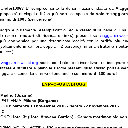
pUnder100€
? E' semplicemente la denominazione ideata da
Viagg
"proposta" di viaggio di
2 o più notti
composta da
volo + soggior
ssimo di 100€
(per persona).
viaggio
è puramente "esemplificativo"
ed è creato sulla base di una r
le risorse (
motori di ricerca
e
links
) presenti su
viaggiarelowcos
 più economica
per una determinata località con la
tariffa più e
solitamente in camera doppia - 2 persone) in una
struttura ricett
o ecc.).
y
viaggiarelowcost.org
nasce con l'intento di incentivare ed insegnare a t
ilizzare e sfruttare a pieno le risorse presenti sullo stesso portale w
viaggiare e concedersi un weekend anche con
meno di 100 euro!
LA PROPOSTA DI OGGI
:
Madrid (Spagna)
 PARTENZA:
Milano (Bergamo)
GGIO:
partenza 19 novembre 2016 - rientro 22 novembre 2016
:
2
IONE:
Hotel 3* (Hotel Aravaca Garden)
-
Camera matrimoniale con 
ORNO (VOLO + HOTEL):
82€ a persona (prezzo su base doppia)