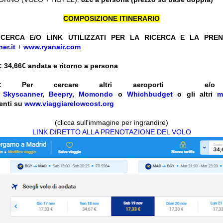
COMPOSIZIONE ITINERARIO
CERCA E/O LINK UTILIZZATI PER LA RICERCA E LA PRE
er.it
+
www.ryanair.com
 34,66
€ andata e ritorno a persona
:
Per cercare altri aeroporti e
e
Skyscanner
,
Beepry
,
Momondo
o
Whichbudget
o gli altri
m
enti su
www.viaggiarelowcost.org
(clicca sull'immagine per ingrandire)
LINK DIRETTO ALLA PRENOTAZIONE DEL VOLO