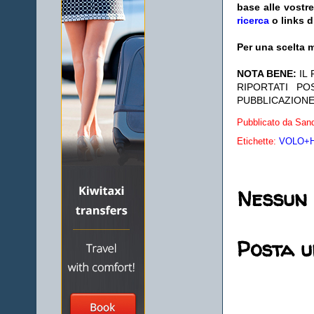
base alle vostr
ricerca
o links d
Per una scelta m
NOTA BENE:
IL
RIPORTATI P
PUBBLICAZIONE
Pubblicato da
Sand
Etichette:
VOLO+HO
Nessun
Posta 