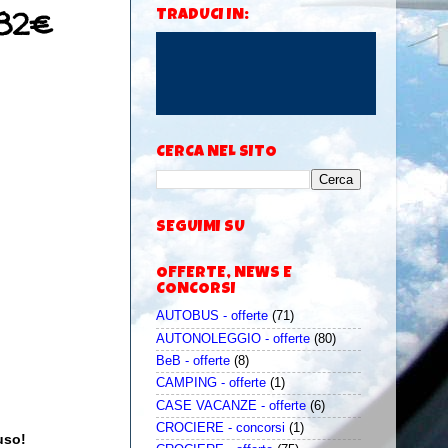
 82€
TRADUCI IN:
CERCA NEL SITO
SEGUIMI SU
OFFERTE, NEWS E
CONCORSI
AUTOBUS - offerte
(71)
AUTONOLEGGIO - offerte
(80)
BeB - offerte
(8)
CAMPING - offerte
(1)
CASE VACANZE - offerte
(6)
CROCIERE - concorsi
(1)
uso!