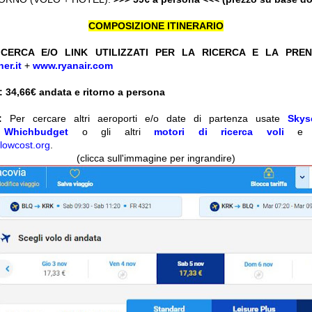
COMPOSIZIONE ITINERARIO
CERCA E/O LINK UTILIZZATI PER LA RICERCA E LA PRE
er.it
+
www.ryanair.com
 34,66
€ andata e ritorno a persona
:
Per cercare altri aeroporti e/o date di partenza usate
Skys
o
Whichbudget
o gli altri
motori di ricerca voli
lowcost.org
.
(clicca sull'immagine per ingrandire)