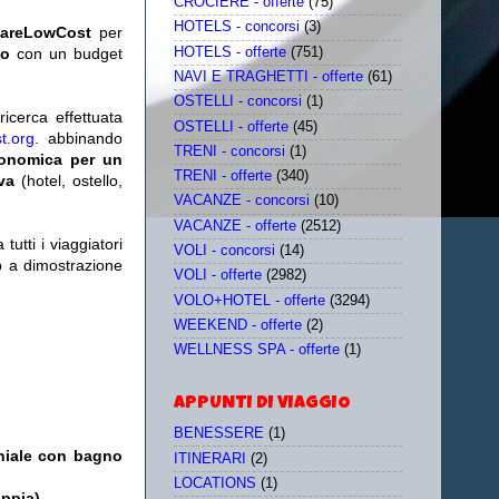
CROCIERE - offerte
(75)
HOTELS - concorsi
(3)
iareLowCost
per
HOTELS - offerte
(751)
no
con un budget
NAVI E TRAGHETTI - offerte
(61)
OSTELLI - concorsi
(1)
icerca effettuata
OSTELLI - offerte
(45)
t.org
. abbinando
TRENI - concorsi
(1)
conomica per un
TRENI - offerte
(340)
iva
(hotel, ostello,
VACANZE - concorsi
(10)
VACANZE - offerte
(2512)
utti i viaggiatori
VOLI - concorsi
(14)
eb a dimostrazione
VOLI - offerte
(2982)
VOLO+HOTEL - offerte
(3294)
WEEKEND - offerte
(2)
WELLNESS SPA - offerte
(1)
APPUNTI DI VIAGGIO
BENESSERE
(1)
niale con bagno
ITINERARI
(2)
LOCATIONS
(1)
oppia)