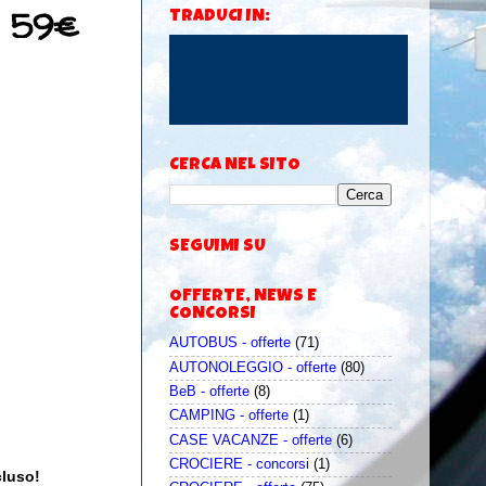
i 59€
TRADUCI IN:
CERCA NEL SITO
SEGUIMI SU
OFFERTE, NEWS E
CONCORSI
AUTOBUS - offerte
(71)
AUTONOLEGGIO - offerte
(80)
BeB - offerte
(8)
CAMPING - offerte
(1)
CASE VACANZE - offerte
(6)
CROCIERE - concorsi
(1)
cluso!