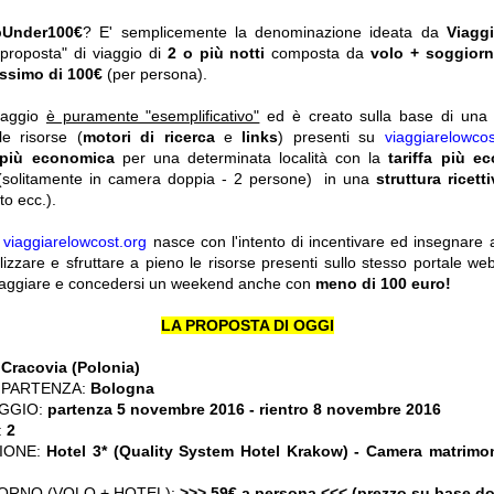
pUnder100€
? E' semplicemente la denominazione ideata da
Viagg
"proposta" di viaggio di
2 o più notti
composta da
volo + soggior
ssimo di 100€
(per persona).
viaggio
è puramente "esemplificativo"
ed è creato sulla base di una r
le risorse (
motori di ricerca
e
links
) presenti su
viaggiarelowcos
 più economica
per una determinata località con la
tariffa più e
solitamente in camera doppia - 2 persone) in una
struttura ricett
o ecc.).
y
viaggiarelowcost.org
nasce con l'intento di incentivare ed insegnare a t
ilizzare e sfruttare a pieno le risorse presenti sullo stesso portale w
viaggiare e concedersi un weekend anche con
meno di 100 euro!
LA PROPOSTA DI OGGI
:
Cracovia (Polonia)
 PARTENZA:
Bologna
GGIO:
partenza 5 novembre 2016
- rientro 8 novembre 2016
:
2
ZIONE:
Hotel 3* (Quality System Hotel Krakow) - Camera matrimo
ORNO (VOLO + HOTEL):
>>> 59€ a persona <<< (prezzo su base d