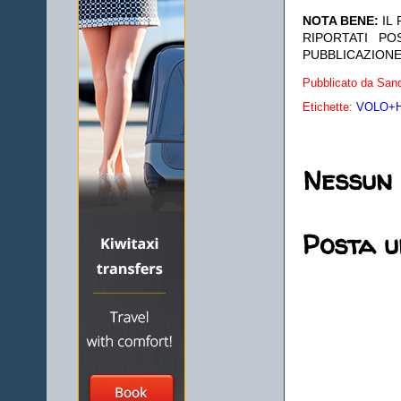
NOTA BENE:
IL
RIPORTATI P
PUBBLICAZIONE
Pubblicato da
Sand
Etichette:
VOLO+HO
Nessun
Posta 