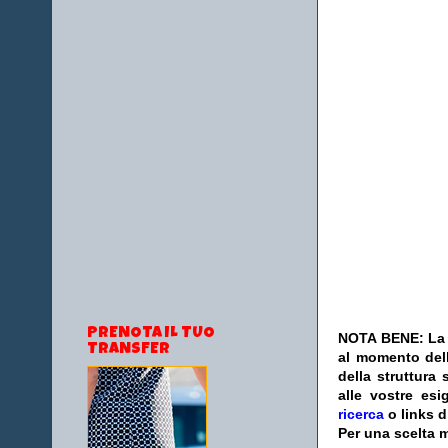
PRENOTA IL TUO
NOTA BENE: La s
TRANSFER
al momento dell
della struttura
alle vostre esi
ricerca
o links d
Per una scelta m