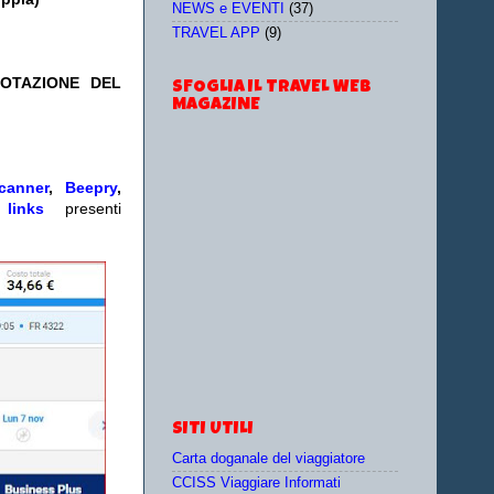
NEWS e EVENTI
(37)
TRAVEL APP
(9)
NOTAZIONE DEL
SFOGLIA IL TRAVEL WEB
MAGAZINE
canner
,
Beepry
,
e
links
presenti
SITI UTILI
Carta doganale del viaggiatore
CCISS Viaggiare Informati