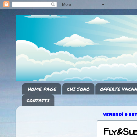
HOME PAGE
CHI SONO
OFFERTE VACAN
CONTATTI
VENERDÌ 9 SE
Fly&Sl