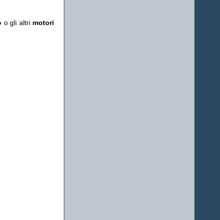
o
o gli altri
motori