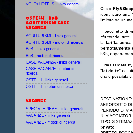
VOLO+HOTELS - links generali
Cos'è
Fly&Slee
identificare una 
OSTELLI - B&B -
limitato ad un
ma
AGRITURISMI CASE
VACANZA
Il pacchetto di 
AGRITURISMI - links generali
sfruttando tutte 
la
tariffa aerea
AGRITURISMI - motori di ricerca
pernottamento
(
BeB - links generali
b&b, appartament
BeB - motori di ricerca
CASE VACANZA - links generali
L'idea targata b
CASE VACANZE - motori di
"
fai da te
" ad ut
ricerca
che è possibile 
OSTELLI - links generali
OSTELLI - motori di ricerca
DESTINAZIONE
VACANZE
AEROPORTO DI
SPECIALE NEVE - links generali
PERIODO DI VIA
N. VIAGGIATORI
VACANZE - links generali
TIPO SISTEMA
VACANZE - motori di ricerca
privato
PREZZO SOGGI