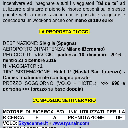
incentivare ed insegnare a tutti i viaggiatori "
fai da te
" ad
utilizzare e sfruttare a pieno le risorse presenti sullo stesso
portale web a dimostrazione che è possibile viaggiare e
concedersi un weekend anche con
meno di 100 euro!
LA PROPOSTA DI OGGI
DESTINAZIONE:
Siviglia (Spagna)
AEROPORTO DI PARTENZA:
Milano (Bergamo)
PERIODO DI VIAGGIO:
partenza 18 dicembre 2016
-
rientro 21 dicembre 2016
N. VIAGGIATORI:
2
TIPO SISTEMAZIONE:
Hotel 1* (Hostal San Lorenzo) -
Camera matrimoniale con bagno privato
PREZZO SOGGIORNO (VOLO + HOTEL):
>>> 69€ a
persona <<< (prezzo su base doppia)
COMPOSIZIONE ITINERARIO
MOTORE DI RICERCA E/O LINK UTILIZZATI PER LA
RICERCA E LA PRENOTAZIONE DEL
VOLO:
Skyscanner.it
+
www.ryanair.com