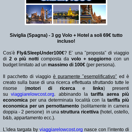
Siviglia (Spagna) - 3 gg Volo + Hotel a soli 69€ tutto
incluso!
Cos'è
Fly&SleepUnder100€
? E' una "proposta" di viaggio
di
2 o più notti
composta da
volo + soggiorno
con un
budget limitato ad un
massimo di 100€
(per persona).
Il pacchetto di viaggio
è puramente "esemplificativo"
ed è
creato sulla base di una ricerca effettuata sfruttando tutte le
risorse (
motori di ricerca
e
links
) presenti
su
viaggiarelowcost.org
. abbinando la
tariffa aerea più
economica
per una determinata località con la
tariffa più
economica per un pernottamento
(solitamente in camera
doppia - 2 persone) in una
struttura ricettiva
(hotel, ostello,
b&b, appartamento ecc.).
L'idea targata by
viaggiarelowcost.org
nasce con l'intento di