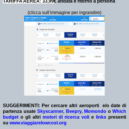
TARIFFA AEREA: 33,99
€ andata e ritorno a persona
(clicca sull'immagine per ingrandire)
SUGGERIMENTI: Per cercare altri aeroporti e/o date
di
partenza
usate
Skyscanner
,
Beepry
,
Momondo
o
Which
budget
o gli altri
motori di ricerca voli
e
links
presenti
su
www.viaggiarelowcost.org