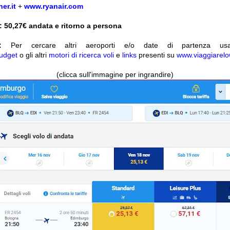
er.it
+
www.ryanair.com
 50,27
€ andata e ritorno a persona
:
Per cercare altri aeroporti e/o date di partenza u
udget
o gli altri
motori di ricerca voli
e
links
presenti su
www.viaggiarelo
(clicca sull'immagine per ingrandire)