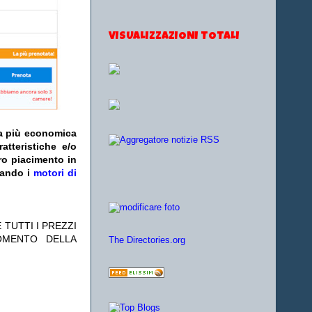
VISUALIZZAZIONI TOTALI
fa più economica
atteristiche e/o
ro piacimento in
zando i
motori di
 TUTTI I PREZZI
OMENTO DELLA
The Directories.org