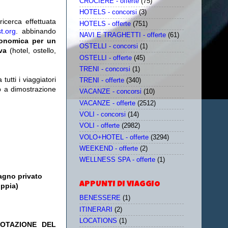
CROCIERE - offerte
(75)
HOTELS - concorsi
(3)
icerca effettuata
HOTELS - offerte
(751)
t.org
. abbinando
NAVI E TRAGHETTI - offerte
(61)
conomica per un
OSTELLI - concorsi
(1)
iva
(hotel, ostello,
OSTELLI - offerte
(45)
TRENI - concorsi
(1)
utti i viaggiatori
TRENI - offerte
(340)
eb a dimostrazione
VACANZE - concorsi
(10)
VACANZE - offerte
(2512)
VOLI - concorsi
(14)
VOLI - offerte
(2982)
VOLO+HOTEL - offerte
(3294)
WEEKEND - offerte
(2)
WELLNESS SPA - offerte
(1)
bagno privato
APPUNTI DI VIAGGIO
oppia)
BENESSERE
(1)
ITINERARI
(2)
LOCATIONS
(1)
NOTAZIONE DEL