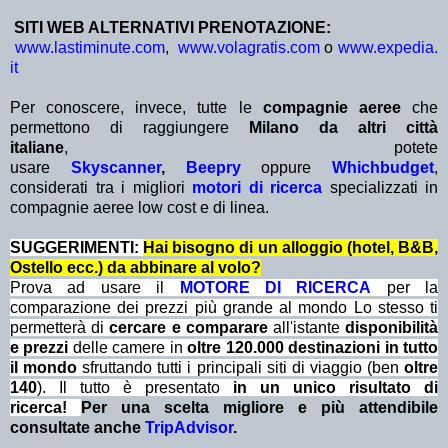
SITI WEB ALTERNATIVI PRENOTAZIONE:
www.lastiminute.com
,
www.volagratis.com
o
www.expedia.
it
Per conoscere, invece, tutte le
compagnie aeree
che
permettono di raggiungere
Milano da altri città
italiane
,
potete
usare
Skyscanner
,
Beepry
oppure
Whichbudget
,
considerati tra i migliori
motori di ricerca
specializzati in
compagnie aeree low cost e di linea.
SUGGERIMENTI:
Hai bisogno di un alloggio (hotel, B&B,
Ostello ecc.) da abbinare al volo?
Prova ad usare il
MOTORE DI RICERCA
per la
comparazione dei prezzi più grande al mondo Lo stesso ti
permetterà di
cercare e comparare
all'istante
disponibilità
e prezzi
delle camere in
oltre 120.000 destinazioni in tutto
il mondo
sfruttando tutti i principali siti di viaggio (ben
oltre
140
). Il tutto è presentato
in un unico risultato di
ricerca!
Per una scelta migliore e più attendibile
consultate anche
TripAdvisor
.