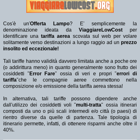
Cos'è un'
Offerta Lampo
? E' semplicemente la
denominazione ideata da
ViaggiareLowCost
per
identificare una
tariffa aerea
scovata sul web per volare
solitamente verso destinazioni a lungo raggio ad un
prezzo
insolito ed eccezionale!
Tali tariffe hanno validità davvero limitata anche a poche ore
(o addirittura meno) in quanto generalmente sono frutto dei
cosiddetti "
Error Fare
" ossia di veri e propri "
errori di
tariffa
"che le compagnie aeree commettono nella
composizione e/o emissione della tariffa aerea stessa!
In alternativa, tali tariffe possono dipendere anche
dall'utilizzo dei cosiddetti voli "
multi-tratta
" ossia itinerari
composti da uno o più scali intermedi e/o città (o paesi) di
rientro diverse da quelle di partenza. Tale tipologia di
itinerario permette, infatti, di ottenere risparmi anche oltre il
40%.