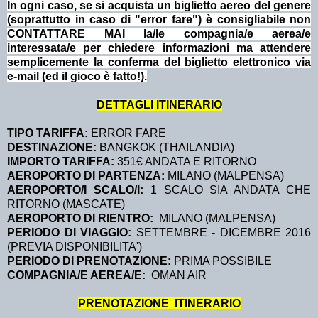
In ogni caso, se si acquista un biglietto aereo del genere
(soprattutto in caso di "error fare") è consigliabile non
CONTATTARE MAI la/le compagnia/e aerea/e
interessata/e per chiedere informazioni ma attendere
semplicemente la conferma del biglietto elettronico via
e-mail (ed il gioco è fatto!).
DETTAGLI ITINERARIO
TIPO TARIFFA:
ERROR FARE
DESTINAZIONE:
BANGKOK (THAILANDIA)
IMPORTO TARIFFA:
351€ ANDATA E RITORNO
AEROPORTO DI PARTENZA:
MILANO (MALPENSA)
AEROPORTO/I SCALO/I:
1 SCALO SIA ANDATA CHE
RITORNO (MASCATE)
AEROPORTO DI RIENTRO:
MILANO (MALPENSA)
PERIODO DI VIAGGIO:
SETTEMBRE - DICEMBRE 2016
(PREVIA DISPONIBILITA')
PERIODO DI PRENOTAZIONE:
PRIMA POSSIBILE
COMPAGNIA/E AEREA/E:
OMAN AIR
PRENOTAZIONE ITINERARIO