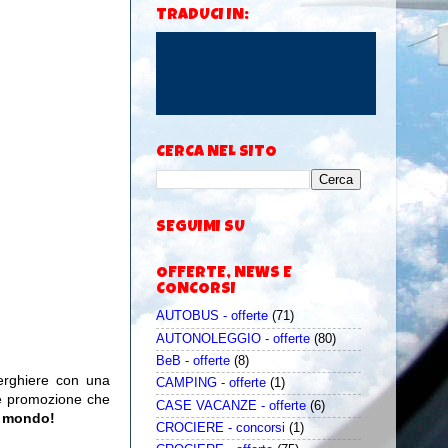
TRADUCI IN:
CERCA NEL SITO
SEGUIMI SU
OFFERTE, NEWS E
CONCORSI
AUTOBUS - offerte
(71)
AUTONOLEGGIO - offerte
(80)
BeB - offerte
(8)
berghiere con una
CAMPING - offerte
(1)
e promozione che
CASE VACANZE - offerte
(6)
il mondo!
CROCIERE - concorsi
(1)