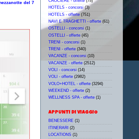
CROCIERE - offerte
(75)
 mezzanotte del 7
HOTELS - concorsi
(3)
HOTELS - offerte
(751)
NAVI E TRAGHETTI - offerte
(61)
OSTELLI - concorsi
(1)
OSTELLI - offerte
(45)
TRENI - concorsi
(1)
TRENI - offerte
(340)
VACANZE - concorsi
(10)
VACANZE - offerte
(2512)
VOLI - concorsi
(14)
VOLI - offerte
(2982)
VOLO+HOTEL - offerte
(3294)
WEEKEND - offerte
(2)
WELLNESS SPA - offerte
(1)
APPUNTI DI VIAGGIO
BENESSERE
(1)
ITINERARI
(2)
LOCATIONS
(1)