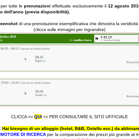
 per tutte le
prenotazioni
effettuate esclusivamente il
12 agosto 20
o dell'anno (previa disponibilità).
reenshot
di una prenotazione esemplificativa che dimostra la veridicità d
(clicca sulle immagini per ingrandire)
CLICCA >>
QUI
<< PER CONSULTARE IL SITO UFFICIALE
:
Hai bisogno di un alloggio (hotel, B&B, Ostello ecc.) da abbinare
l
MOTORE DI RICERCA
per la comparazione dei prezzi più grande al 