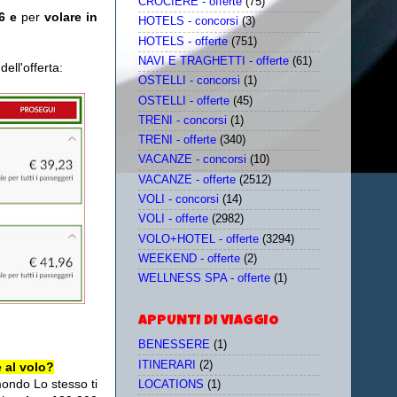
CROCIERE - offerte
(75)
16 e
per
volare in
HOTELS - concorsi
(3)
HOTELS - offerte
(751)
NAVI E TRAGHETTI - offerte
(61)
ell'offerta:
OSTELLI - concorsi
(1)
OSTELLI - offerte
(45)
TRENI - concorsi
(1)
TRENI - offerte
(340)
VACANZE - concorsi
(10)
VACANZE - offerte
(2512)
VOLI - concorsi
(14)
VOLI - offerte
(2982)
VOLO+HOTEL - offerte
(3294)
WEEKEND - offerte
(2)
WELLNESS SPA - offerte
(1)
APPUNTI DI VIAGGIO
BENESSERE
(1)
ITINERARI
(2)
 al volo?
mondo Lo stesso ti
LOCATIONS
(1)