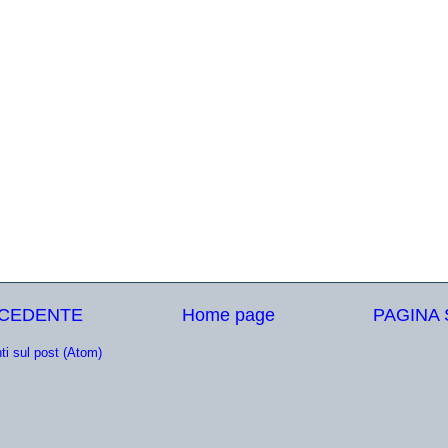
ECEDENTE
Home page
PAGINA
i sul post (Atom)