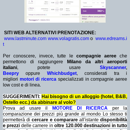
SITI WEB ALTERNATIVI PRENOTAZIONE:
www.lastminute.com
www.volagratis.com
o
www.edreams.i
t
Per conoscere, invece, tutte le
compagnie aeree
che
permettono di raggiungere
Milano da altri aeroporti
italiani
,
potete usare
Skyscanner
,
Beepry
oppure
Whichbudget
, considerati tra i
migliori
motori di ricerca
specializzati in compagnie aeree
low cost e di linea.
SUGGERIMENTI:
Hai bisogno di un alloggio (hotel, B&B,
Ostello ecc.) da abbinare al volo?
Prova ad usare il
MOTORE DI RICERCA
per la
comparazione dei prezzi più grande al mondo Lo stesso ti
permetterà di
cercare e comparare
all'istante
disponibilità
e prezzi
delle camere in
oltre 120.000 destinazioni in tutto