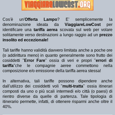
Cos'è un'
Offerta Lampo
? E' semplicemente la
denominazione ideata da
ViaggiareLowCost
per
identificare una
tariffa aerea
scovata sul web per volare
solitamente verso destinazioni a lungo raggio ad un
prezzo
insolito ed eccezionale!
Tali tariffe hanno validità davvero limitata anche a poche ore
(o addirittura meno) in quanto generalmente sono frutto dei
cosiddetti "
Error Fare
" ossia di veri e propri "
errori di
tariffa
"che le compagnie aeree commettono nella
composizione e/o emissione della tariffa aerea stessa!
In alternativa, tali tariffe possono dipendere anche
dall'utilizzo dei cosiddetti voli "
multi-tratta
" ossia itinerari
composti da uno o più scali intermedi e/o città (o paesi) di
rientro diverse da quelle di partenza. Tale tipologia di
itinerario permette, infatti, di ottenere risparmi anche oltre il
40%.