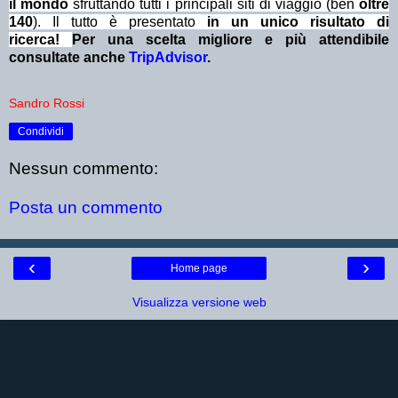
il mondo
sfruttando tutti i principali siti di viaggio (ben
oltre
140
). Il tutto è presentato
in un unico risultato di
ricerca!
Per una scelta migliore e più attendibile
consultate anche
TripAdvisor
.
Sandro Rossi
Condividi
Nessun commento:
Posta un commento
‹
›
Home page
Visualizza versione web