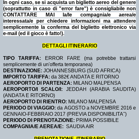
In ogni caso, se si acquista un biglietto aereo del genere
(soprattutto in caso di "error fare") è consigliabile non
CONTATTARE MAI la/le compagnia/e aerea/e
interessata/e per chiedere informazioni ma attendere
semplicemente la conferma del biglietto elettronico via
e-mail (ed il gioco è fatto!).
DETTAGLI ITINERARIO
TIPO TARIFFA:
ERROR FARE (ma potrebbe trattarsi
semplicemente di un'offerta temporanea)
DESTINAZIONE:
JOHANNESBURG (SUD AFRICA)
IMPORTO TARIFFA:
da 382€ ANDATA E RITORNO
AEROPORTO DI PARTENZA:
MILANO MALPENSA
AEROPORTO/I SCALO/I:
JEDDAH (ARABIA SAUDITA)
(ANDATA E RITORNO)
AEROPORTO DI RIENTRO:
MILANO MALPENSA
PERIODO DI VIAGGIO:
da AGOSTO a NOVEMBRE 2016 e
GENNAIO-FEBBRAIO 2017 (PREVIA DISPONIBILITA'')
PERIODO DI PRENOTAZIONE:
PRIMA POSSIBILE
COMPAGNIA/E AEREA/E:
SAUDIA AIR
PRENOTAZIONE ITINERARIO