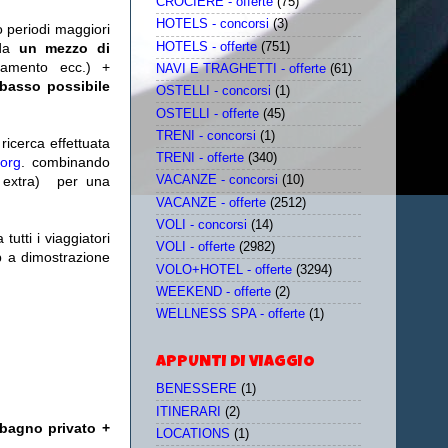
CROCIERE - offerte
(75)
HOTELS - concorsi
(3)
o periodi maggiori
HOTELS - offerte
(751)
da
un mezzo di
tamento ecc.) +
NAVI E TRAGHETTI - offerte
(61)
 basso possibile
OSTELLI - concorsi
(1)
OSTELLI - offerte
(45)
TRENI - concorsi
(1)
icerca effettuata
TRENI - offerte
(340)
.org
. combinando
extra)
per una
VACANZE - concorsi
(10)
VACANZE - offerte
(2512)
VOLI - concorsi
(14)
utti i viaggiatori
VOLI - offerte
(2982)
eb a dimostrazione
VOLO+HOTEL - offerte
(3294)
WEEKEND - offerte
(2)
WELLNESS SPA - offerte
(1)
APPUNTI DI VIAGGIO
BENESSERE
(1)
ITINERARI
(2)
 bagno privato +
LOCATIONS
(1)