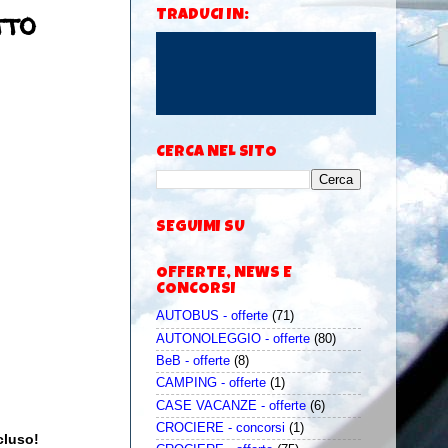
tto
TRADUCI IN:
CERCA NEL SITO
SEGUIMI SU
OFFERTE, NEWS E
CONCORSI
AUTOBUS - offerte
(71)
AUTONOLEGGIO - offerte
(80)
BeB - offerte
(8)
CAMPING - offerte
(1)
CASE VACANZE - offerte
(6)
CROCIERE - concorsi
(1)
ncluso!