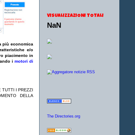
VISUALIZZAZIONI TOTALI
NaN
fa più economica
atteristiche e/o
ro piacimento in
zando i
motori di
 TUTTI I PREZZI
OMENTO DELLA
The Directories.org