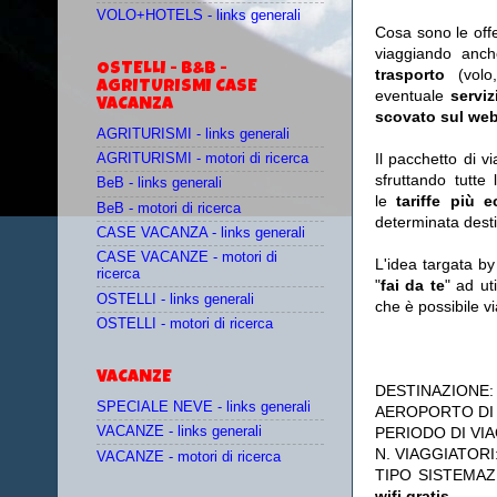
VOLO+HOTELS - links generali
Cosa sono le off
viaggiando anc
OSTELLI - B&B -
trasporto
(vol
AGRITURISMI CASE
eventuale
serviz
VACANZA
scovato sul web
AGRITURISMI - links generali
Il pacchetto di v
AGRITURISMI - motori di ricerca
sfruttando tutte 
BeB - links generali
le
tariffe più 
BeB - motori di ricerca
determinata desti
CASE VACANZA - links generali
CASE VACANZE - motori di
L'idea targata b
ricerca
"
fai da te
" ad ut
OSTELLI - links generali
che è possibile 
OSTELLI - motori di ricerca
VACANZE
DESTINAZIONE
SPECIALE NEVE - links generali
AEROPORTO DI
PERIODO DI VIA
VACANZE - links generali
N. VIAGGIATORI
VACANZE - motori di ricerca
TIPO SISTEMA
wifi gratis