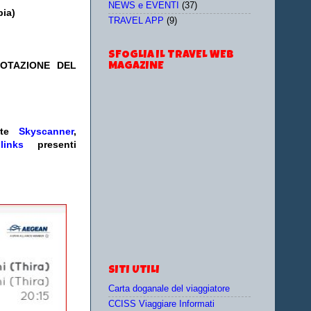
NEWS e EVENTI
(37)
pia)
TRAVEL APP
(9)
SFOGLIA IL TRAVEL WEB
NOTAZIONE DEL
MAGAZINE
ate
Skyscanner
,
e
links
presenti
SITI UTILI
Carta doganale del viaggiatore
CCISS Viaggiare Informati