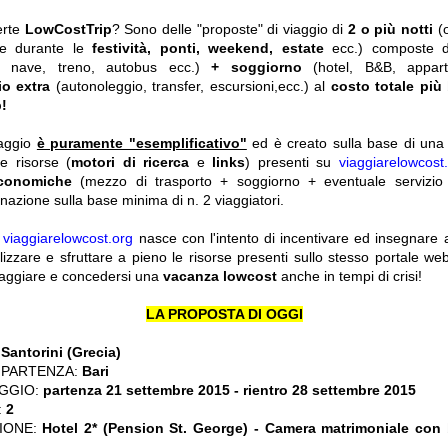
erte
LowCostTrip
? Sono delle "proposte" di viaggio di
2 o più notti
(
he durante le
festività, ponti, weekend, estate
ecc.)
composte 
o, nave, treno, autobus ecc.)
+ soggiorno
(hotel, B&B, appar
io extra
(autonoleggio, transfer, escursioni,ecc.) al
costo totale più
!
iaggio
è puramente "esemplificativo"
ed è creato sulla base di una r
le risorse (
motori di ricerca
e
links
) presenti su
viaggiarelowcost
economiche
(mezzo di trasporto + soggiorno + eventuale servizio 
nazione sulla base minima di n. 2 viaggiatori.
y
viaggiarelowcost.org
nasce con l'intento di incentivare ed insegnare a t
ilizzare e sfruttare a pieno le risorse presenti sullo stesso portale w
viaggiare e concedersi una
vacanza lowcost
anche in tempi di crisi!
LA PROPOSTA DI OGGI
:
Santorini (Grecia)
 PARTENZA:
Bari
GGIO:
partenza 21 settembre 2015 - rientro 28 settembre 2015
:
2
ZIONE:
Hotel 2* (Pension St. George) - Camera matrimoniale con