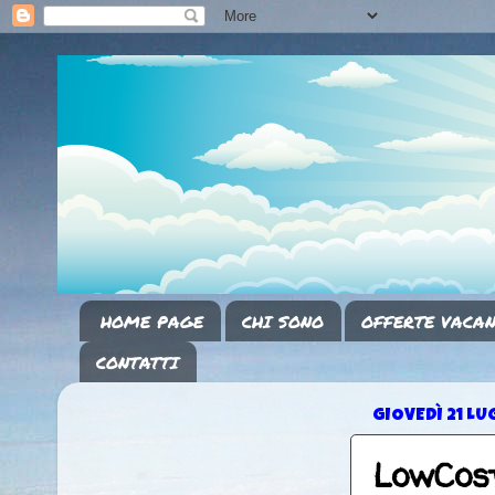
HOME PAGE
CHI SONO
OFFERTE VACAN
CONTATTI
GIOVEDÌ 21 LU
LowCost