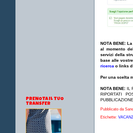
NOTA BENE: La s
al momento del
servizi della s
base alle vostr
ricerca
o links d
Per una scelta m
NOTA BENE:
IL
RIPORTATI P
PRENOTA IL TUO
PUBBLICAZIONE
TRANSFER
Pubblicato da
Sand
Etichette:
VACANZE