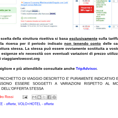
celta della struttura ricettiva si basa
esclusivamente
sulla tarif
la ricerca per il periodo indicato
non tenendo conto
delle car
truttura stessa. La stessa può essere ovviamente sostituita a vost
e esigenze e/o necessità con eventuali variazioni di prezzo utiliz
i viaggiarelowcost.org
igliore e più attendibile consultate anche
TripAdvisor
.
 PACCHETTO DI VIAGGIO DESCRITTO E' PURAMENTE INDICATIVO E
OSSONO ESSERE SOGGETTI A VARIAZIONI RISPETTO AL M
 DELL'OFFERTA STESSA
ro Rossi
 - offerte
,
VOLO+HOTEL - offerte