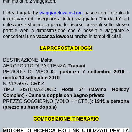
minima di n. 2 viaggiatori.
L'idea targata by
viaggiarelowcost.org
nasce con l'intento di
incentivare ed insegnare a tutti i viaggiatori "
fai da te
" ad
utilizzare e sfruttare a pieno le risorse presenti sullo stesso
portale web a dimostrazione che è possibile viaggiare e
concedersi una
vacanza lowcost
anche in tempi di crisi!
LA PROPOSTA DI OGGI
DESTINAZIONE:
Malta
AEROPORTO DI PARTENZA:
Trapani
PERIODO DI VIAGGIO:
partenza 7 settembre 2016 -
rientro 14 settembre 2016
N. VIAGGIATORI:
2
TIPO SISTEMAZIONE:
Hotel 3* (Mavina Holiday
Complex)
-
Camera doppia con bagno privato
PREZZO SOGGIORNO (VOLO + HOTEL):
194€ a persona
(prezzo su base doppia)
COMPOSIZIONE ITINERARIO
MOTORE DI RICERCA E/O LINK UTILIZZATI PER LA