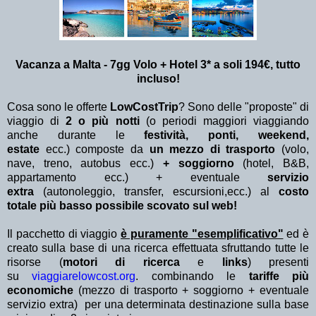
Vacanza a Malta - 7gg Volo + Hotel 3* a soli 194€, tutto
incluso!
Cosa sono le offerte
LowCostTrip
? Sono delle "proposte" di
viaggio di
2 o più notti
(o periodi maggiori viaggiando
anche durante le
festività, ponti, weekend,
estate
ecc.)
composte da
un mezzo di trasporto
(volo,
nave, treno, autobus ecc.)
+ soggiorno
(hotel, B&B,
appartamento ecc.) + eventuale
servizio
extra
(autonoleggio, transfer, escursioni,ecc.) al
costo
totale più basso possibile scovato sul web!
Il pacchetto di viaggio
è puramente "esemplificativo"
ed è
creato sulla base di una ricerca effettuata sfruttando tutte le
risorse (
motori di ricerca
e
links
) presenti
su
viaggiarelowcost.org
. combinando le
tariffe più
economiche
(mezzo di trasporto + soggiorno + eventuale
servizio extra)
per una determinata destinazione sulla base