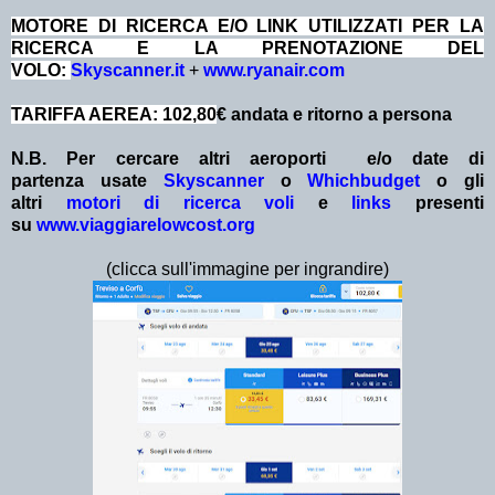
MOTORE DI RICERCA E/O LINK UTILIZZATI PER LA
RICERCA E LA PRENOTAZIONE DEL
VOLO:
Skyscanner.it
+
www.ryanair.com
TARIFFA AEREA: 102,80
€ andata e ritorno a persona
N.B. Per cercare altri aeroporti e/o date
di
partenza
usate
Skyscanner
o
Whichbudget
o gli
altri
motori di ricerca voli
e
links
presenti
su
www.viaggiarelowcost.org
(clicca sull'immagine per ingrandire)