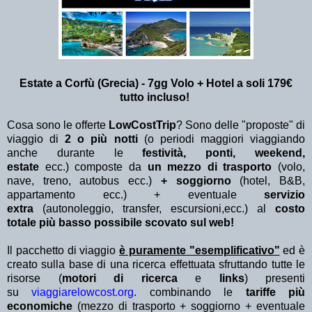
Estate a Corfù (Grecia) - 7gg Volo + Hotel a soli 179€
tutto incluso!
Cosa sono le offerte
LowCostTrip
? Sono delle "proposte" di
viaggio di
2 o più notti
(o periodi maggiori viaggiando
anche durante le
festività, ponti, weekend,
estate
ecc.)
composte da
un mezzo di trasporto
(volo,
nave, treno, autobus ecc.)
+ soggiorno
(hotel, B&B,
appartamento ecc.) + eventuale
servizio
extra
(autonoleggio, transfer, escursioni,ecc.) al
costo
totale più basso possibile scovato sul web!
Il pacchetto di viaggio
è puramente "esemplificativo"
ed è
creato sulla base di una ricerca effettuata sfruttando tutte le
risorse (
motori di ricerca
e
links
) presenti
su
viaggiarelowcost.org
. combinando le
tariffe più
economiche
(mezzo di trasporto + soggiorno + eventuale