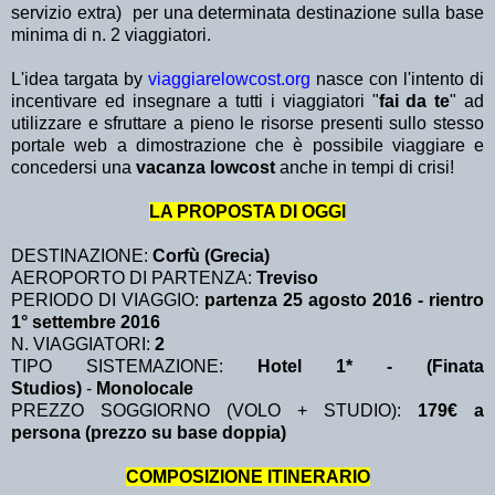
servizio extra)
per una determinata destinazione sulla base
minima di n. 2 viaggiatori.
L'idea targata by
viaggiarelowcost.org
nasce con l'intento di
incentivare ed insegnare a tutti i viaggiatori "
fai da te
" ad
utilizzare e sfruttare a pieno le risorse presenti sullo stesso
portale web a dimostrazione che è possibile viaggiare e
concedersi una
vacanza lowcost
anche in tempi di crisi!
LA PROPOSTA DI OGGI
DESTINAZIONE:
Corfù (Grecia)
AEROPORTO DI PARTENZA:
Treviso
PERIODO DI VIAGGIO:
partenza 25 agosto 2016 - rientro
1° settembre 2016
N. VIAGGIATORI:
2
TIPO SISTEMAZIONE:
Hotel 1* - (Finata
Studios)
-
Monolocale
PREZZO SOGGIORNO (VOLO + STUDIO):
179€ a
persona (prezzo su base doppia)
COMPOSIZIONE ITINERARIO