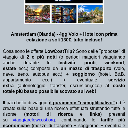
Amsterdam (Olanda) - 4gg Volo + Hotel con prima
colazione a soli 130€, tutto incluso!
Cosa sono le offerte
LowCostTrip
? Sono delle "proposte" di
viaggio di
2 o più notti
(o periodi maggiori viaggiando
anche durante le
festività, ponti, weekend,
estate
ecc.)
composte da
un mezzo di trasporto
(volo,
nave, treno, autobus ecc.)
+ soggiorno
(hotel, B&B,
appartamento ecc.) + eventuale
servizio
extra
(autonoleggio, transfer, escursioni,ecc.) al
costo
totale più basso possibile scovato sul web!
Il pacchetto di viaggio
è puramente "esemplificativo"
ed è
creato sulla base di una ricerca effettuata sfruttando tutte le
risorse (
motori di ricerca
e
links
) presenti
su
viaggiarelowcost.org
. combinando le
tariffe più
economiche
(mezzo di trasporto + soggiorno + eventuale