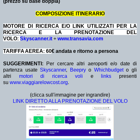
(prezzo su base doppia)
COMPOSIZIONE ITINERARIO
MOTORE DI RICERCA E/O LINK UTILIZZATI PER LA
RICERCA E LA PRENOTAZIONE DEL
VOLO:
Skyscanner.it
+
www.transavia.com
TARIFFA AEREA: 60
€ andata e ritorno a persona
SUGGERIMENTI:
Per cercare altri aeroporti e/o date di
partenza usate
Skyscanner
,
Beepry
o
Whichbudget
o gli
altri
motori di ricerca voli
e
links
presenti
su
www.viaggiarelowcost.org
.
(clicca sull'immagine per ingrandire)
LINK DIRETTO ALLA PRENOTAZIONE DEL VOLO