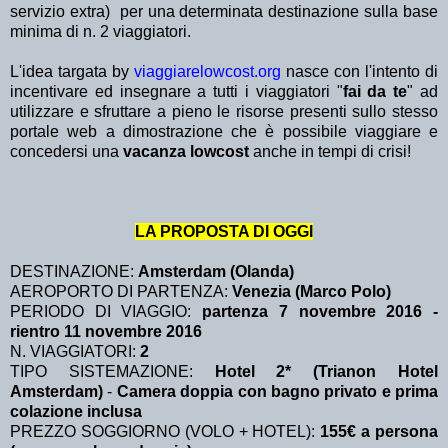
servizio extra)
per una determinata destinazione sulla base
minima di n. 2 viaggiatori.
L'idea targata by
viaggiarelowcost.org
nasce con l'intento di
incentivare ed insegnare a tutti i viaggiatori "
fai da te
" ad
utilizzare e sfruttare a pieno le risorse presenti sullo stesso
portale web a dimostrazione che è possibile viaggiare e
concedersi una
vacanza lowcost
anche in tempi di crisi!
LA PROPOSTA DI OGGI
DESTINAZIONE:
Amsterdam (Olanda)
AEROPORTO DI PARTENZA:
Venezia (Marco Polo)
PERIODO DI VIAGGIO:
partenza 7 novembre 2016 -
rientro 11 novembre 2016
N. VIAGGIATORI:
2
TIPO SISTEMAZIONE:
Hotel 2* (Trianon Hotel
Amsterdam)
-
Camera doppia con bagno privato e prima
colazione inclusa
PREZZO SOGGIORNO (VOLO + HOTEL):
155€ a persona