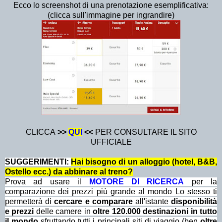
Ecco lo screenshot di una prenotazione esemplificativa:
(clicca sull'immagine per ingrandire)
CLICCA
>>
QUI
<<
PER CONSULTARE IL SITO
UFFICIALE
SUGGERIMENTI:
Hai bisogno di un alloggio (hotel, B&B,
Ostello ecc.) da abbinare al treno?
Prova ad usare il
MOTORE DI RICERCA
per la
comparazione dei prezzi più grande al mondo Lo stesso ti
permetterà di
cercare e comparare
all'istante
disponibilità
e prezzi
delle camere in
oltre 120.000 destinazioni in tutto
il mondo
sfruttando tutti i principali siti di viaggio (ben
oltre