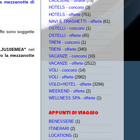
CROCIERE - offerte
(75)
la mezzanotte di
HOTELS - concorsi
(3)
HOTELS - offerte
(751)
NAVI E TRAGHETTI - offerte
(61)
OSTELLI - concorsi
(1)
iffe sono soggette
OSTELLI - offerte
(45)
TRENI - concorsi
(1)
LJU10EMEA"
nel
TRENI - offerte
(340)
ro la mezzanotte
VACANZE - concorsi
(10)
VACANZE - offerte
(2512)
VOLI - concorsi
(14)
VOLI - offerte
(2982)
VOLO+HOTEL - offerte
(3294)
WEEKEND - offerte
(2)
WELLNESS SPA - offerte
(1)
APPUNTI DI VIAGGIO
BENESSERE
(1)
ITINERARI
(2)
LOCATIONS
(1)