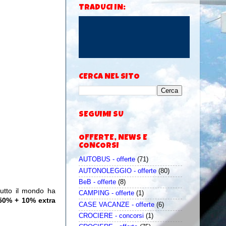
TRADUCI IN:
CERCA NEL SITO
SEGUIMI SU
OFFERTE, NEWS E
CONCORSI
AUTOBUS - offerte
(71)
AUTONOLEGGIO - offerte
(80)
BeB - offerte
(8)
tutto il mondo ha
CAMPING - offerte
(1)
 50% + 10% extra
CASE VACANZE - offerte
(6)
CROCIERE - concorsi
(1)