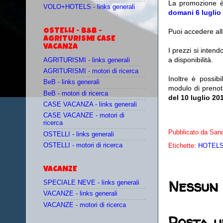
La promozione è
VOLO+HOTELS - links generali
domani 6 luglio
OSTELLI - B&B -
Puoi accedere all
AGRITURISMI CASE
VACANZA
I prezzi si inten
a disponibilità.
AGRITURISMI - links generali
AGRITURISMI - motori di ricerca
Inoltre è possibi
BeB - links generali
modulo di prenot
BeB - motori di ricerca
del 10 luglio 2
CASE VACANZA - links generali
CASE VACANZE - motori di
ricerca
Pubblicato da
Sand
OSTELLI - links generali
OSTELLI - motori di ricerca
Etichette:
HOTELS 
VACANZE
Nessun
SPECIALE NEVE - links generali
VACANZE - links generali
VACANZE - motori di ricerca
Posta 