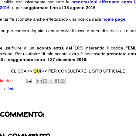
 valida esclusivamente per tutte le
prenotazioni effettuate entro 
 2016
e per
soggiornare fino al 18 agosto 2016
.
e tariffe scontate anche effettuando una ricerca dalla
home page
.
dono per camera doppia, comprensivi di tasse e oneri di servizio. Le tar
le usufruire di un
sconto extra del 10%
inserendo il codice
"
EM
azione. Per usufruire di tale sconto extra è necessario
prenotare ent
016
e
soggiornare entro il 27 dicembre 2016.
CLICCA >>
QUI
<< PER CONSULTARE IL SITO UFFICIALE
ro Rossi
- offerte
 commento:
un commento