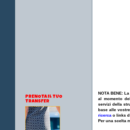
NOTA BENE: La s
PRENOTA IL TUO
al momento del
TRANSFER
servizi della s
base alle vostr
ricerca
o links d
Per una scelta m