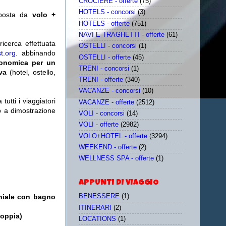
CROCIERE - offerte
(75)
HOTELS - concorsi
(3)
posta da
volo +
HOTELS - offerte
(751)
NAVI E TRAGHETTI - offerte
(61)
icerca effettuata
OSTELLI - concorsi
(1)
t.org
. abbinando
OSTELLI - offerte
(45)
conomica per un
TRENI - concorsi
(1)
iva
(hotel, ostello,
TRENI - offerte
(340)
VACANZE - concorsi
(10)
utti i viaggiatori
VACANZE - offerte
(2512)
eb a dimostrazione
VOLI - concorsi
(14)
VOLI - offerte
(2982)
VOLO+HOTEL - offerte
(3294)
WEEKEND - offerte
(2)
WELLNESS SPA - offerte
(1)
APPUNTI DI VIAGGIO
oniale con bagno
BENESSERE
(1)
ITINERARI
(2)
doppia)
LOCATIONS
(1)