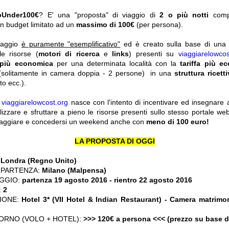
pUnder100€
? E' una "proposta" di viaggio di
2 o più notti
com
n budget limitato ad un
massimo di 100€
(per persona).
viaggio
è puramente "esemplificativo"
ed è creato sulla base di una r
le risorse (
motori di ricerca
e
links
) presenti su
viaggiarelowcos
 più economica
per una determinata località con la
tariffa più e
solitamente in camera doppia - 2 persone) in una
struttura ricett
o ecc.).
y
viaggiarelowcost.org
nasce con l'intento di incentivare ed insegnare a t
ilizzare e sfruttare a pieno le risorse presenti sullo stesso portale w
viaggiare e concedersi un weekend anche con
meno di 100 euro!
LA PROPOSTA DI OGGI
:
Londra (Regno Unito)
 PARTENZA:
Milano (Malpensa)
GGIO:
partenza 19 agosto 2016
- rientro 22 agosto 2016
:
2
IONE:
Hotel 3* (VII Hotel & Indian Restaurant) - Camera matrim
ORNO (VOLO + HOTEL):
>>> 120€ a persona <<< (prezzo su base 