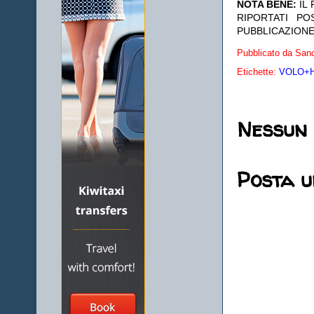
NOTA BENE:
IL
RIPORTATI P
PUBBLICAZIONE
Pubblicato da
Sand
Etichette:
VOLO+HO
Nessun
Posta 