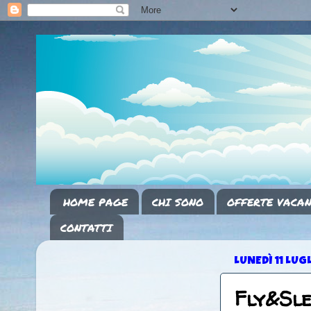
HOME PAGE
CHI SONO
OFFERTE VACAN
CONTATTI
LUNEDÌ 11 LUG
Fly&Sl