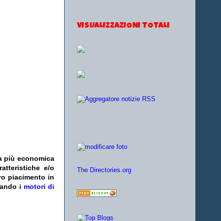
VISUALIZZAZIONI TOTALI
fa più economica
atteristiche e/o
The Directories.org
ro piacimento in
zando i
motori di