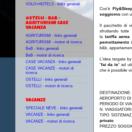
VOLO+HOTELS - links generali
Cos'è
Fly&Slee
soggiorno
con u
OSTELLI - B&B -
AGRITURISMI CASE
Il pacchetto di 
VACANZA
sfruttando tutte 
AGRITURISMI - links generali
la
tariffa aerea
pernottamento
(
AGRITURISMI - motori di ricerca
b&b, appartament
BeB - links generali
BeB - motori di ricerca
L'idea targata b
CASE VACANZA - links generali
"
fai da te
" ad ut
CASE VACANZE - motori di
che è possibile 
ricerca
OSTELLI - links generali
OSTELLI - motori di ricerca
DESTINAZIONE
AEROPORTO DI
VACANZE
PERIODO DI VIA
SPECIALE NEVE - links generali
N. VIAGGIATORI
TIPO SISTEMAZ
VACANZE - links generali
privato
VACANZE - motori di ricerca
PREZZO SOGGI