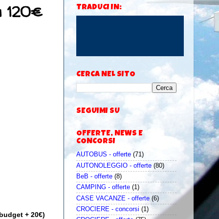
i 120€
TRADUCI IN:
CERCA NEL SITO
SEGUIMI SU
OFFERTE, NEWS E
CONCORSI
AUTOBUS - offerte
(71)
AUTONOLEGGIO - offerte
(80)
BeB - offerte
(8)
CAMPING - offerte
(1)
CASE VACANZE - offerte
(6)
CROCIERE - concorsi
(1)
i budget + 20€)