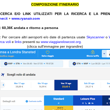
COMPOSIZIONE ITINERARIO
CERCA E/O LINK UTILIZZATI PER LA RICERCA E LA PRE
er.it
+
www.ryanair.com
 60,36
€ andata e ritorno a persona
:
Per cercare altri aeroporti e/o date di partenza usate
Skyscanner
o
rca voli
e
links
presenti su
www.viaggiarelowcost.org
.
(clicca sull'immagine per ingrandire)