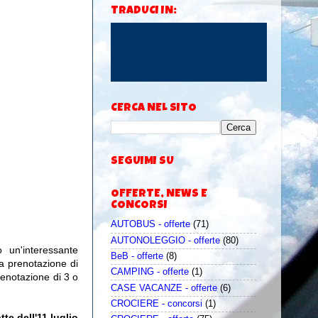
TRADUCI IN:
CERCA NEL SITO
SEGUIMI SU
OFFERTE, NEWS E
CONCORSI
AUTOBUS - offerte
(71)
AUTONOLEGGIO - offerte
(80)
 un'interessante
BeB - offerte
(8)
a prenotazione di
CAMPING - offerte
(1)
enotazione di 3 o
CASE VACANZE - offerte
(6)
CROCIERE - concorsi
(1)
te dell'11 luglio