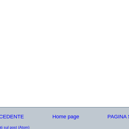
ECEDENTE
Home page
PAGINA
i sul post (Atom)