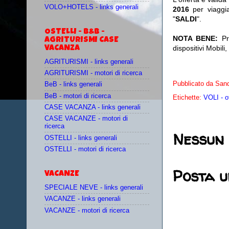
VOLO+HOTELS - links generali
2016
per viaggi
"
SALDI
".
OSTELLI - B&B -
NOTA BENE:
Pro
AGRITURISMI CASE
dispositivi Mobili
VACANZA
AGRITURISMI - links generali
AGRITURISMI - motori di ricerca
Pubblicato da
Sand
BeB - links generali
BeB - motori di ricerca
Etichette:
VOLI - o
CASE VACANZA - links generali
CASE VACANZE - motori di
ricerca
Nessun
OSTELLI - links generali
OSTELLI - motori di ricerca
Posta 
VACANZE
SPECIALE NEVE - links generali
VACANZE - links generali
VACANZE - motori di ricerca