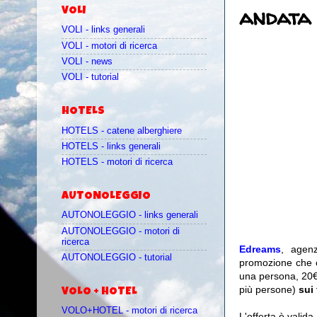
andata 
VOLI
VOLI - links generali
VOLI - motori di ricerca
VOLI - news
VOLI - tutorial
HOTELS
HOTELS - catene alberghiere
HOTELS - links generali
HOTELS - motori di ricerca
AUTONOLEGGIO
AUTONOLEGGIO - links generali
AUTONOLEGGIO - motori di
ricerca
Edreams
, agenz
AUTONOLEGGIO - tutorial
promozione
che 
una persona, 20€
più persone)
sui 
VOLO + HOTEL
VOLO+HOTEL - motori di ricerca
L'offerta è valida