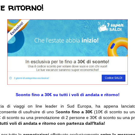
e ritorno!
Sconto fino a 30€ su tutti i voli di andata e ritorno!
ia di viaggi on line leader in Sud Europa, ha appena lanciato
consente di usufruire di uno S
conto fino a 30€
(10€ di sconto su un
 di sconto su una prenotazione di 2 persone e 30€ di sconto su una pr
tutti voli di andata e ritorno con partenza dall'Italia!
 per tutte le
prenotazioni
effettuate esclusivamente
entro la mezzanot