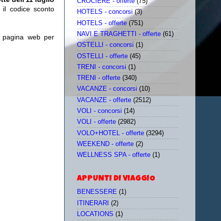
CROCIERE - offerte
(75)
 il codice sconto
HOTELS - concorsi
(3)
HOTELS - offerte
(751)
NAVI E TRAGHETTI - offerte
(61)
a pagina web per
OSTELLI - concorsi
(1)
OSTELLI - offerte
(45)
TRENI - concorsi
(1)
TRENI - offerte
(340)
VACANZE - concorsi
(10)
VACANZE - offerte
(2512)
VOLI - concorsi
(14)
VOLI - offerte
(2982)
VOLO+HOTEL - offerte
(3294)
WEEKEND - offerte
(2)
WELLNESS SPA - offerte
(1)
APPUNTI DI VIAGGIO
BENESSERE
(1)
ITINERARI
(2)
LOCATIONS
(1)