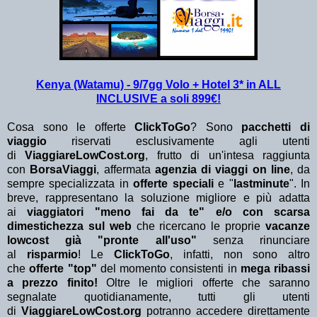
Kenya (Watamu) - 9/7gg Volo + Hotel 3* in ALL
INCLUSIVE a soli 899€!
Cosa sono le offerte
ClickToGo
? Sono
pacchetti di
viaggio
riservati esclusivamente agli utenti
di
ViaggiareLowCost.org
, frutto di un'intesa raggiunta
con
BorsaViaggi
, affermata
agenzia di viaggi on line
, da
sempre specializzata in
offerte speciali
e "
lastminute
". In
breve, rappresentano la soluzione migliore e più adatta
ai
viaggiatori "meno fai da te" e/o con scarsa
dimestichezza sul web
che ricercano le proprie
vacanze
lowcost già "pronte all'uso"
senza rinunciare
al
risparmio
! Le
ClickToGo
, infatti, non sono altro
che
offerte "top"
del momento consistenti in
mega ribassi
a prezzo finito!
Oltre le migliori offerte che saranno
segnalate quotidianamente, tutti gli utenti
di
ViaggiareLowCost.org
potranno accedere direttamente