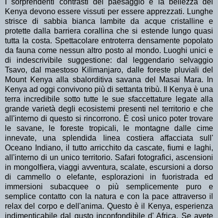
I sorprendenti contrasti del paesaggio e la bellezza del
Kenya devono essere vissuti per essere apprezzati. Lunghe
strisce di sabbia bianca lambite da acque cristalline e
protette dalla barriera corallina che si estende lungo quasi
tutta la costa. Spettacolare entroterra densamente popolato
da fauna come nessun altro posto al mondo. Luoghi unici e
di indescrivibile suggestione: dal leggendario selvaggio
Tsavo, dal maestoso Kilimanjaro, dalle foreste pluviali del
Mount Kenya alla sbalorditiva savana del Masai Mara. In
Kenya ad oggi convivono più di settanta tribù. Il Kenya è una
terra incredibile sotto tutte le sue sfaccettature legate alla
grande varietà degli ecosistemi presenti nel territorio e che
all'interno di questo si rincorrono. È così unico poter trovare
le savane, le foreste tropicali, le montagne dalle cime
innevate, una splendida linea costiera affacciata sull'
Oceano Indiano, il tutto arricchito da cascate, fiumi e laghi,
all'interno di un unico territorio. Safari fotografici, ascensioni
in mongolfiera, viaggi avventura, scalate, escursioni a dorso
di cammello o elefante, esplorazioni in fuoristrada ed
immersioni subacquee o più semplicemente puro e
semplice contatto con la natura e con la pace attraverso il
relax del corpo e dell'anima. Questo è il Kenya, esperienza
indimenticabile dal gusto inconfondibile d' Africa. Se avete