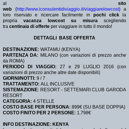
al
sito
web
(
http://www.iconsulentidiviaggio.it/viaggiarelowcost
) a
loro riservato e ricercare facilmente in
pochi click
la
propria
vacanza lowcost su misura
scegliendo
tra
centinaia di offerte
per viaggiare in tutto il mondo!
DETTAGLI BASE OFFERTA
DESTINAZIONE:
WATAMU (KENYA)
PARTENZA DA:
MILANO (con variazioni di prezzo anche
da ROMA)
PERIODO DI VIAGGIO:
27 e 29 LUGLIO 2016 (con
variazioni di prezzo anche altre date disponibili)
GIORNI/NOTTI:
9 / 7
TRATTAMENTO:
ALL INCLUSIVE
SISTEMAZIONE
: RESORT - SETTEMARI CLUB GARODA
RESORT
CATEGORIA:
4 STELLE
COSTO BASE PER PERSONA:
899€ (SU BASE DOPPIA)
COSTO FINITO PER 2 PERSONE:
1.798€
INFO DESTINAZIONE: KENYA