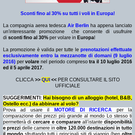
Sconti fino al 30% su tutti i voli in Europa!
La compagnia aerea tedesca
Air Berlin
ha appena lanciato
un'interessante promozione che consente di usufruire
di
sconti fino al 30%
per volare in
Europa
!
La promozione è valida per tutte le
prenotazioni effettuate
esclusivamente entro la mezzanotte di domani (9 luglio
2016)
per
volare
nel periodo compreso
tra il 10 luglio 2016
ed il 5 aprile 2017
.
CLICCA
>>
QUI
<<
PER CONSULTARE IL SITO
UFFICIALE
SUGGERIMENTI:
Hai bisogno di un alloggio (hotel, B&B,
Ostello ecc.) da abbinare al volo?
Prova ad usare il
MOTORE DI RICERCA
per la
comparazione dei prezzi più grande al mondo Lo stesso ti
permetterà di
cercare e comparare
all'istante
disponibilità
e prezzi
delle camere in
oltre 120.000 destinazioni in tutto
il mondo
sfruttando tutti i principali siti di viaggio (ben
oltre