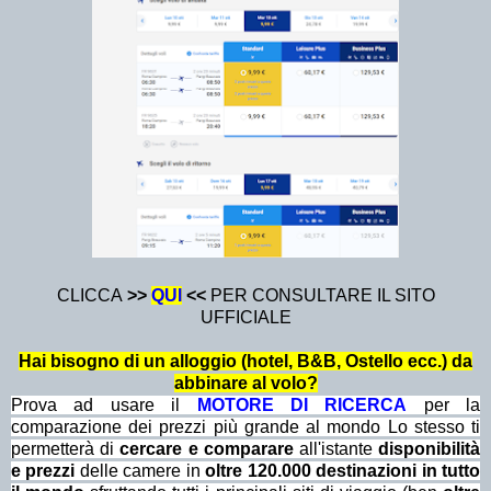
CLICCA
>>
QU
I
<<
PER CONSULTARE IL SITO
UFFICIALE
Hai bisogno di un alloggio (hotel, B&B, Ostello ecc.) da
abbinare al volo?
Prova ad usare il
MOTORE DI RICERCA
per la
comparazione dei prezzi più grande al mondo Lo stesso ti
permetterà di
cercare e comparare
all'istante
disponibilità
e prezzi
delle camere in
oltre 120.000 destinazioni in tutto