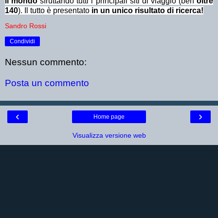
il mondo
sfruttando tutti i principali siti di viaggio (ben
oltre
140
). Il tutto è presentato
in un unico risultato di ricerca!
Sandro Rossi
Condividi
Nessun commento:
Posta un commento
‹
›
Home page
Visualizza versione web