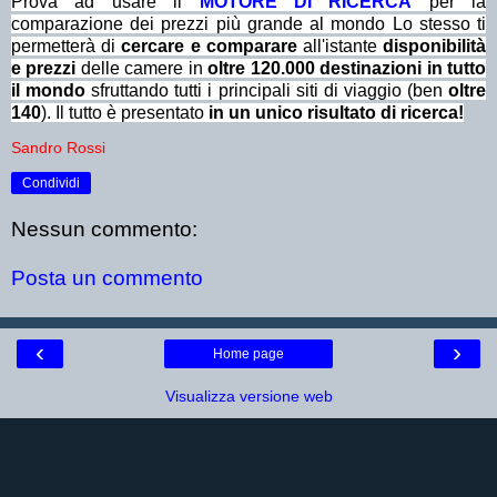
Prova ad usare il
MOTORE DI RICERCA
per la
comparazione dei prezzi più grande al mondo Lo stesso ti
permetterà di
cercare e comparare
all'istante
disponibilità
e prezzi
delle camere in
oltre 120.000 destinazioni in tutto
il mondo
sfruttando tutti i principali siti di viaggio (ben
oltre
140
). Il tutto è presentato
in un unico risultato di ricerca!
Sandro Rossi
Condividi
Nessun commento:
Posta un commento
‹
›
Home page
Visualizza versione web