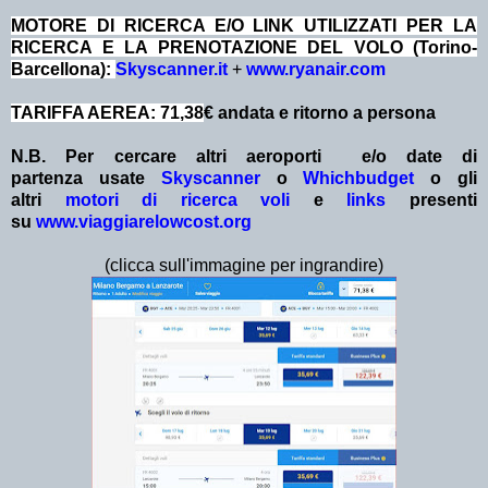
MOTORE DI RICERCA E/O LINK UTILIZZATI PER LA
RICERCA E LA PRENOTAZIONE DEL VOLO (Torino-
Barcellona):
Skyscanner.it
+
www.ryanair.com
TARIFFA AEREA: 71,38
€ andata e ritorno a persona
N.B. Per cercare altri aeroporti e/o date
di
partenza
usate
Skyscanner
o
Whichbudget
o gli
altri
motori di ricerca voli
e
links
presenti
su
www.viaggiarelowcost.org
(clicca sull'immagine per ingrandire)