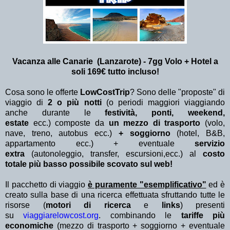
Vacanza alle Canarie (Lanzarote) - 7gg Volo + Hotel a
soli 169€ tutto incluso!
Cosa sono le offerte
LowCostTrip
? Sono delle "proposte" di
viaggio di
2 o più notti
(o periodi maggiori viaggiando
anche durante le
festività, ponti, weekend,
estate
ecc.)
composte da
un mezzo di trasporto
(volo,
nave, treno, autobus ecc.)
+ soggiorno
(hotel, B&B,
appartamento ecc.) + eventuale
servizio
extra
(autonoleggio, transfer, escursioni,ecc.) al
costo
totale più basso possibile scovato sul web!
Il pacchetto di viaggio
è puramente "esemplificativo"
ed è
creato sulla base di una ricerca effettuata sfruttando tutte le
risorse (
motori di ricerca
e
links
) presenti
su
viaggiarelowcost.org
. combinando le
tariffe più
economiche
(mezzo di trasporto + soggiorno + eventuale