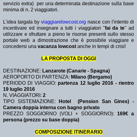
servizio extra)
per una determinata destinazione sulla base
minima di n. 2 viaggiatori.
L'idea targata by
viaggiarelowcost.org
nasce con l'intento di
incentivare ed insegnare a tutti i viaggiatori "
fai da te
" ad
utilizzare e sfruttare a pieno le risorse presenti sullo stesso
portale web a dimostrazione che è possibile viaggiare e
concedersi una
vacanza lowcost
anche in tempi di crisi!
LA PROPOSTA DI OGGI
DESTINAZIONE:
Lanzarote (Canarie - Spagna)
AEROPORTO DI PARTENZA:
Milano (Bergamo)
PERIODO DI VIAGGIO:
partenza 12 luglio 2016 - rientro
19 luglio 2016
N. VIAGGIATORI:
2
TIPO SISTEMAZIONE:
Hotel (Pension San Gines) -
Camera doppia interna con bagno privato
PREZZO SOGGIORNO (VOLI + SOGGIORNO):
169€ a
persona (prezzo su base doppia)
COMPOSIZIONE ITINERARIO