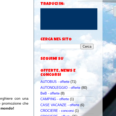
TRADUCI IN:
CERCA NEL SITO
SEGUIMI SU
OFFERTE, NEWS E
CONCORSI
AUTOBUS - offerte
(71)
AUTONOLEGGIO - offerte
(80)
BeB - offerte
(8)
berghiere con una
CAMPING - offerte
(1)
e promozione che
CASE VACANZE - offerte
(6)
il mondo!
CROCIERE - concorsi
(1)