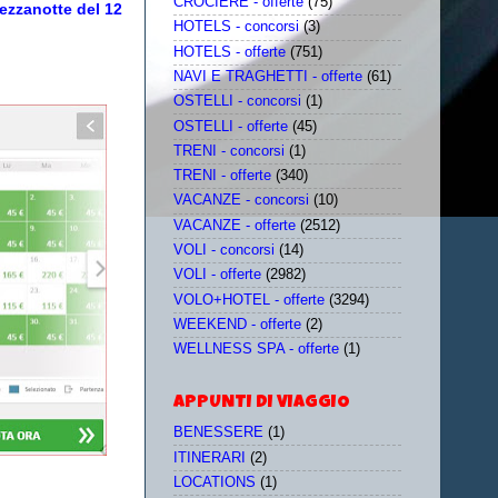
CROCIERE - offerte
(75)
mezzanotte del 12
HOTELS - concorsi
(3)
HOTELS - offerte
(751)
NAVI E TRAGHETTI - offerte
(61)
OSTELLI - concorsi
(1)
OSTELLI - offerte
(45)
TRENI - concorsi
(1)
TRENI - offerte
(340)
VACANZE - concorsi
(10)
VACANZE - offerte
(2512)
VOLI - concorsi
(14)
VOLI - offerte
(2982)
VOLO+HOTEL - offerte
(3294)
WEEKEND - offerte
(2)
WELLNESS SPA - offerte
(1)
APPUNTI DI VIAGGIO
BENESSERE
(1)
ITINERARI
(2)
LOCATIONS
(1)