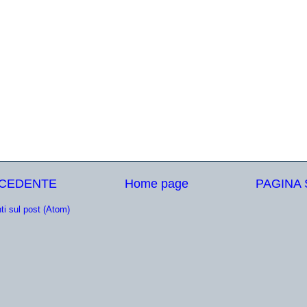
ECEDENTE
Home page
PAGINA
i sul post (Atom)