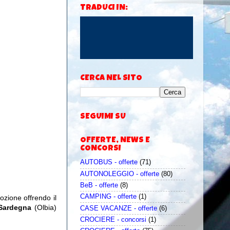
TRADUCI IN:
CERCA NEL SITO
SEGUIMI SU
OFFERTE, NEWS E
CONCORSI
AUTOBUS - offerte
(71)
AUTONOLEGGIO - offerte
(80)
BeB - offerte
(8)
CAMPING - offerte
(1)
zione offrendo il
 Sardegna
(Olbia)
CASE VACANZE - offerte
(6)
CROCIERE - concorsi
(1)