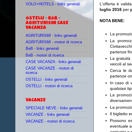
L'offerta è valid
VOLO+HOTELS - links generali
luglio 2016
per
OSTELLI - B&B -
NOTA BENE:
AGRITURISMI CASE
VACANZA
La promozion
AGRITURISMI - links generali
La promozi
AGRITURISMI - motori di ricerca
Civitavecch
BeB - links generali
partenze fi
BeB - motori di ricerca
La gratuità 
CASE VACANZA - links generali
veicoli al s
CASE VACANZE - motori di
Cerca le d
ricerca
partenze on
OSTELLI - links generali
In caso di 
OSTELLI - motori di ricerca
qualsiasi ti
La promozi
VACANZE
diversament
La promozio
SPECIALE NEVE - links generali
Il bigliett
VACANZE - links generali
Possono ess
VACANZE - motori di ricerca
eventuale a
aggiunta e m