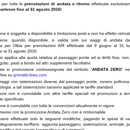
a per tutte le
prenotazioni di andata e ritorno
effettuate esclusiv
partenze fino al 31 agosto 2016!
e è soggetta a disponibilità e limitazione posti e non ha effetto retroat
one, quando disponibile, è valida solo sui viaggi di andata d
ia per Olbia per prenotazioni A/R effettuate dal 9 giugno al 31 l
no al 31 agosto 2016
si applica alla quota relativa al passaggio ponte ed ai diritti fissi, non
eguito, pasti a bordo ed altri supplementi facoltativi
ate in promozione contrassegnate dal simbolo “
ANDATA ZERO
” ne
line su
grimaldi-lines.com
viaggi con sistemazioni diverse dal passaggio ponte, ovvero poltrona
pologia, a tali sistemazioni saranno applicate le tariffe standard
one non è cumulabile con altre tariffe speciali né promozioni a te
e specificato
ne è cumulabile con tutte le convenzioni attualmente in vigore
o emesso con la promozione Andata Zero non è rimborsabile
ere effettuate solo le seguenti modifiche, pagando le spese di va
deguamento tariffario: aggiunta passeggero, sistemazione, animale, pa
odifica del veicolo (anagrafica e di categoria)