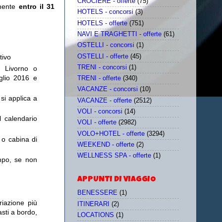
CROCIERE - offerte
(75)
amente
entro il 31
HOTELS - concorsi
(3)
HOTELS - offerte
(751)
NAVI E TRAGHETTI - offerte
(61)
OSTELLI - concorsi
(1)
OSTELLI - offerte
(45)
tivo
TRENI - concorsi
(1)
a Livorno o
uglio 2016 e
TRENI - offerte
(340)
VACANZE - concorsi
(10)
 si applica a
VACANZE - offerte
(2512)
VOLI - concorsi
(14)
l calendario
VOLI - offerte
(2982)
VOLO+HOTEL - offerte
(3294)
 o cabina di
WEEKEND - offerte
(2)
WELLNESS SPA - offerte
(1)
mpo, se non
APPUNTI DI VIAGGIO
BENESSERE
(1)
riazione più
ITINERARI
(2)
sti a bordo,
LOCATIONS
(1)