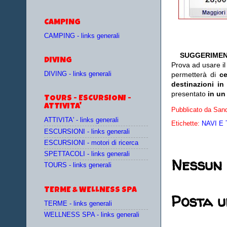
CAMPING
CAMPING - links generali
SUGGERIMEN
DIVING
Prova ad usare i
DIVING - links generali
permetterà di
c
destinazioni in
presentato
in un
TOURS - ESCURSIONI -
ATTIVITA'
Pubblicato da
Sand
ATTIVITA' - links generali
Etichette:
NAVI E 
ESCURSIONI - links generali
ESCURSIONI - motori di ricerca
SPETTACOLI - links generali
Nessun
TOURS - links generali
TERME & WELLNESS SPA
Posta 
TERME - links generali
WELLNESS SPA - links generali