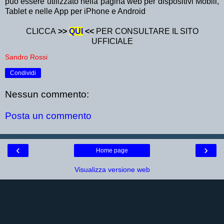
può essere utilizzato nella pagina web per dispositivi Mobili,
Tablet e nelle App per iPhone e Android
CLICCA
>>
QUI
<<
PER CONSULTARE IL SITO
UFFICIALE
Sandro Rossi
Condividi
Nessun commento:
Posta un commento
‹
›
Home page
Visualizza versione web