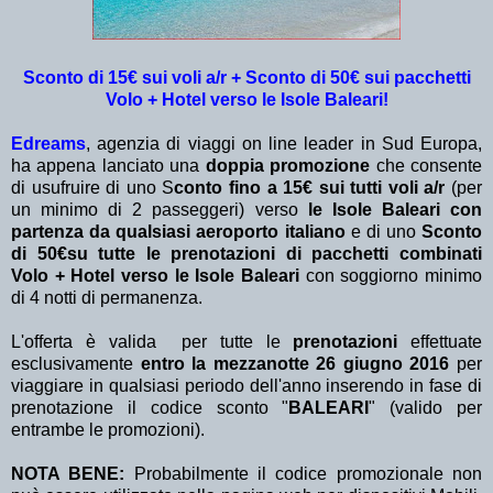
Sconto di 15€ sui voli a/r + Sconto di 50€ sui pacchetti
Volo + Hotel verso le Isole Baleari!
Edreams
, agenzia di viaggi on line leader in Sud Europa,
ha appena lanciato una
doppia promozione
che consente
di usufruire di uno S
conto fino a 15€
sui tutti voli a/r
(per
un minimo di 2 passeggeri)
verso
le Isole Baleari con
partenza da qualsiasi aeroporto italiano
e di uno
Sconto
di 50€su tutte le prenotazioni di pacchetti combinati
Volo + Hotel verso le Isole Baleari
con soggiorno minimo
di 4 notti di permanenza.
L'offerta è valida per tutte le
prenotazioni
effettuate
esclusivamente
entro la mezzanotte 26 giugno 2016
per
viaggiare in qualsiasi periodo dell'anno inserendo in fase di
prenotazione il codice sconto "
BALEARI
" (valido per
entrambe le promozioni).
NOTA BENE:
Probabilmente il
codice promozionale non