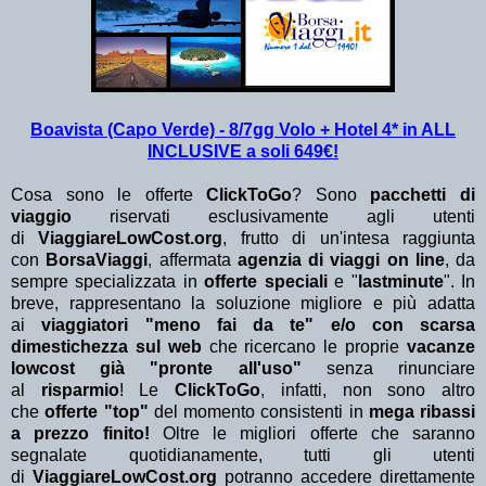
Boavista (Capo Verde) - 8/7gg Volo + Hotel 4* in ALL
INCLUSIVE a soli 649€!
Cosa sono le offerte
ClickToGo
? Sono
pacchetti di
viaggio
riservati esclusivamente agli utenti
di
ViaggiareLowCost.org
, frutto di un'intesa raggiunta
con
BorsaViaggi
, affermata
agenzia di viaggi on line
, da
sempre specializzata in
offerte speciali
e "
lastminute
". In
breve, rappresentano la soluzione migliore e più adatta
ai
viaggiatori "meno fai da te" e/o con scarsa
dimestichezza sul web
che ricercano le proprie
vacanze
lowcost già "pronte all'uso"
senza rinunciare
al
risparmio
! Le
ClickToGo
, infatti, non sono altro
che
offerte "top"
del momento consistenti in
mega ribassi
a prezzo finito!
Oltre le migliori offerte che saranno
segnalate quotidianamente, tutti gli utenti
di
ViaggiareLowCost.org
potranno accedere direttamente