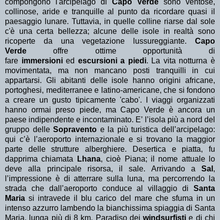
compongono l'arcipelago di
Capo Verde
sono ventose,
collinose, aride e tranquille al punto da ricordare quasi il
paesaggio lunare. Tuttavia, in quelle colline riarse dal sole
c'è una certa bellezza; alcune delle isole in realtà sono
ricoperte da una vegetazione lussureggiante.
Capo
Verde
offre ottime opportunità di
fare
immersioni
ed
escursioni a piedi
. La vita notturna è
movimentata, ma non mancano posti tranquilli in cui
appartarsi. Gli abitanti delle isole hanno origini africane,
portoghesi, mediterranee e latino-americane, che si fondono
a creare un gusto tipicamente 'cabo'. I viaggi organizzati
hanno ormai preso piede, ma Capo Verde è ancora un
paese indipendente e incontaminato. E’ l’isola più a nord del
gruppo delle
Sopravento
e la più turistica dell’arcipelago:
qui c’è l’aeroporto internazionale e si trovano la maggior
parte delle strutture alberghiere. Desertica e piatta, fu
dapprima chiamata
Lhana
, cioè Piana; il nome attuale lo
deve alla principale risorsa, il sale. Arrivando a
Sal
,
l’impressione è di atterrare sulla luna, ma percorrendo la
strada che dall’aeroporto conduce al villaggio di
Santa
Maria
si intravede il blu carico del mare che sfuma in un
intenso azzurro lambendo la bianchissima spiaggia di Santa
Maria, lunga più di 8 km. Paradiso dei
windsurfisti
e di chi