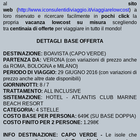
al
sito
web
(
http://www.iconsulentidiviaggio.it/viaggiarelowcost
) a
loro riservato e ricercare facilmente in
pochi click
la
propria
vacanza lowcost su misura
scegliendo
tra
centinaia di offerte
per viaggiare in tutto il mondo!
DETTAGLI BASE OFFERTA
DESTINAZIONE:
BOAVISTA (CAPO VERDE)
PARTENZA DA:
VERONA (con variazioni di prezzo anche
da ROMA, BOLOGNA e MILANO)
PERIODO DI VIAGGIO:
29 GIUGNO 2016 (con variazioni di
prezzo anche altre date disponibili)
GIORNI/NOTTI:
8 / 7
TRATTAMENTO:
ALL INCLUSIVE
SISTEMAZIONE
: HOTEL - ATLANTIS CLUB MARINE
BEACH RESORT
CATEGORIA:
4 STELLE
COSTO BASE PER PERSONA:
649€ (SU BASE DOPPIA)
COSTO FINITO PER 2 PERSONE:
1.298€
INFO DESTINAZIONE: CAPO VERDE -
Le isole che